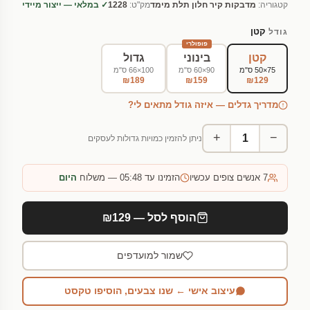
קטגוריה:
מדבקות קיר חלון תלת מימד
מק"ט:
1228
✓ במלאי — ייצור מיידי
קטן
גודל
פופולרי
קטן
בינוני
גדול
75×50 ס"מ
90×60 ס"מ
100×66 ס"מ
₪189
₪159
₪129
מדריך גדלים — איזה גודל מתאים לי?
+
−
ניתן להזמין כמויות גדולות לעסקים
7
אנשים צופים עכשיו
הזמינו עד 05:48 — משלוח
היום
הוסף לסל — ₪129
שמור למועדפים
עיצוב אישי ← שנו צבעים, הוסיפו טקסט