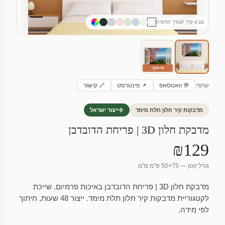
צבע קיר לצורך הדמיה
חיתוך
שתף:
💬 וואטסאפ
📌 פינטרסט
🔗 קישור
מדבקות קיר חלון תלת מימד
ייצור ישראל
מדבקת חלון 3D | פריחת הדובדבן
₪129
גודל קטן — 75×50 ס"מ ס"מ
מדבקת חלון 3D | פריחת הדובדבן באיכות פרמיום. שייכת
לקטגוריית מדבקות קיר חלון תלת מימד. ייצור 48 שעות, חיתוך
לפי מידה.