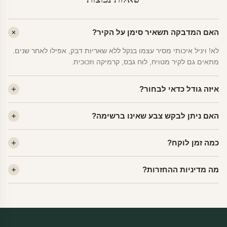
האם המדבקה תשאיר סימן על הקיר?
לא! ויניל איכותי מסיר עצמו בנקל ללא שאריות דבק, אפילו לאחר שנים.
מתאים גם לקיר מטויח, לוח גבס, קרמיקה וזכוכית.
איזה גודל כדאי לבחור?
לחדר ילדים ממוצע — גודל M (60×78 ס"מ) הוא הנפוץ ביותר. לחדר
האם ניתן לבקש צבע שאינו ברשימה?
שינה של מבוגרים — L. לפינה קטנה — S.
כן! יש לנו מעל 80 גוני ויניל. שלחו לנו בוואטסאפ ונשלח לכם דוגמית. רוב
כמה זמן לוקח?
הצבעים זמינים ללא תוספת מחיר.
ייצור 48 שעות. משלוח 1–3 ימי עסקים לכל הארץ. הזמנות שנכנסות עד
מה מדיניות ההחזרות?
14:00 — יצאו באותו יום.
מוצרי מלאי — 30 יום החזרה מלאה. מוצרים מותאמים אישית —
החזרה רק בפגם ייצור. נדיר שזה קורה.