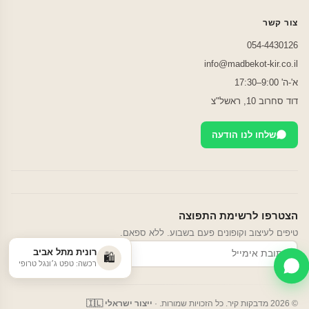
צור קשר
054-4430126
info@madbekot-kir.co.il
א'-ה' 9:00–17:30
דוד סחרוב 10, ראשל"צ
שלחו לנו הודעה
הצטרפו לרשימת התפוצה
טיפים לעיצוב וקופונים פעם בשבוע. ללא ספאם.
רונית מתל אביב
הרשמה
🛍️
רכשה: טפט ג׳ונגל טרופי
© 2026 מדבקות קיר. כל הזכויות שמורות. ·
ייצור ישראלי 🇮🇱