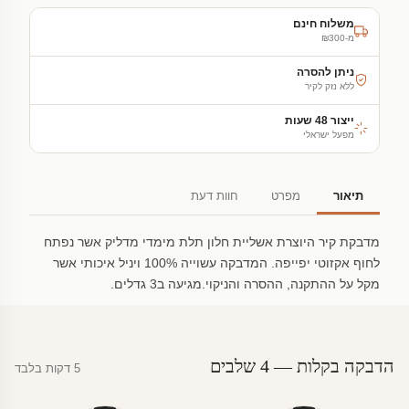
משלוח חינם
מ-₪300
ניתן להסרה
ללא נזק לקיר
ייצור 48 שעות
מפעל ישראלי
תיאור
מפרט
חוות דעת
מדבקת קיר היוצרת אשליית חלון תלת מימדי מדליק אשר נפתח
לחוף אקזוטי יפייפה. המדבקה עשוייה 100% ויניל איכותי אשר
מקל על ההתקנה, ההסרה והניקוי.מגיעה ב3 גדלים.
הדבקה בקלות — 4 שלבים
5 דקות בלבד