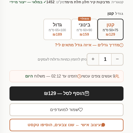
קטגוריה:
מדבקות קיר חלון תלת מימד
מק"ט:
1452
✓ במלאי — ייצור מיידי
קטן
גודל
פופולרי
קטן
בינוני
גדול
75×50 ס"מ
90×60 ס"מ
100×65 ס"מ
₪189
₪159
₪129
מדריך גדלים — איזה גודל מתאים לי?
+
−
ניתן להזמין כמויות גדולות לעסקים
9
אנשים צופים עכשיו
הזמינו עד 02:12 — משלוח
היום
הוסף לסל — ₪129
שמור למועדפים
עיצוב אישי ← שנו צבעים, הוסיפו טקסט