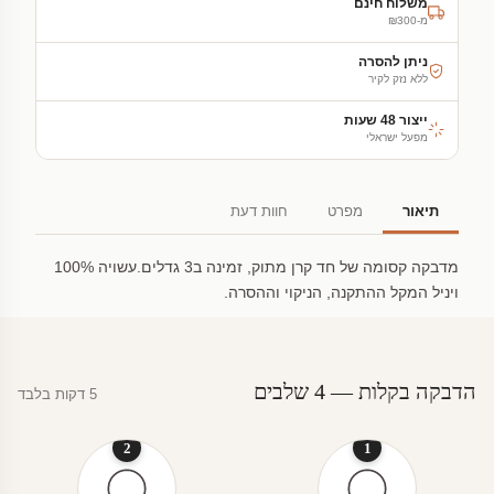
משלוח חינם
מ-₪300
ניתן להסרה
ללא נזק לקיר
ייצור 48 שעות
מפעל ישראלי
תיאור
מפרט
חוות דעת
מדבקה קסומה של חד קרן מתוק, זמינה ב3 גדלים.עשויה 100%
ויניל המקל ההתקנה, הניקוי וההסרה.
הדבקה בקלות — 4 שלבים
5 דקות בלבד
2
1