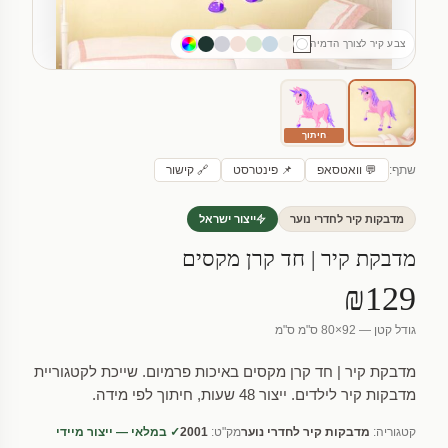
צבע קיר לצורך הדמיה
חיתוך
שתף:
💬 וואטסאפ
📌 פינטרסט
🔗 קישור
מדבקות קיר לחדרי נוער
ייצור ישראל
מדבקת קיר | חד קרן מקסים
₪129
גודל קטן — 92×80 ס"מ ס"מ
מדבקת קיר | חד קרן מקסים באיכות פרמיום. שייכת לקטגוריית
מדבקות קיר לילדים. ייצור 48 שעות, חיתוך לפי מידה.
קטגוריה:
מדבקות קיר לחדרי נוער
מק"ט:
2001
✓ במלאי — ייצור מיידי