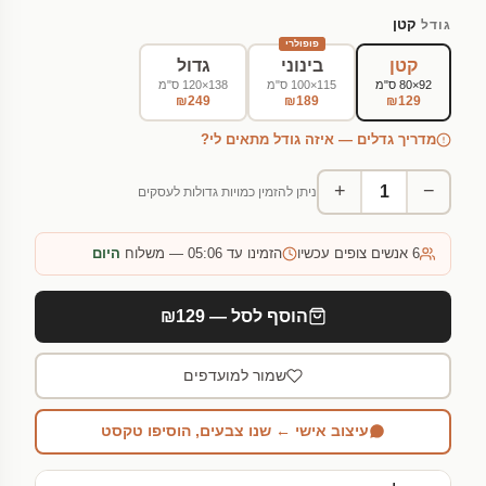
קטן
גודל
פופולרי
קטן
בינוני
גדול
92×80 ס"מ
115×100 ס"מ
138×120 ס"מ
₪249
₪189
₪129
מדריך גדלים — איזה גודל מתאים לי?
+
−
ניתן להזמין כמויות גדולות לעסקים
6
אנשים צופים עכשיו
הזמינו עד 05:06 — משלוח
היום
הוסף לסל — ₪129
שמור למועדפים
עיצוב אישי ← שנו צבעים, הוסיפו טקסט