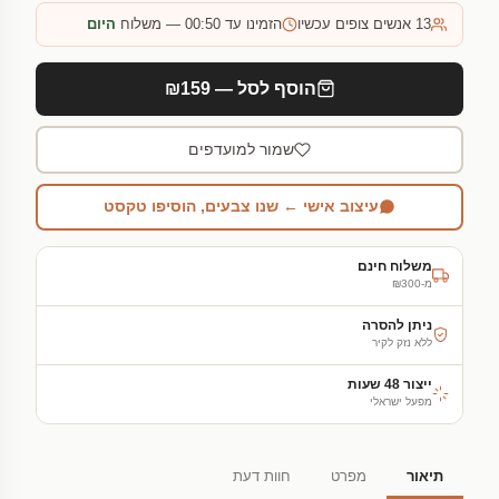
13
אנשים צופים עכשיו
הזמינו עד 00:50 — משלוח
היום
הוסף לסל — ₪159
שמור למועדפים
עיצוב אישי ← שנו צבעים, הוסיפו טקסט
משלוח חינם
מ-₪300
ניתן להסרה
ללא נזק לקיר
ייצור 48 שעות
מפעל ישראלי
תיאור
מפרט
חוות דעת