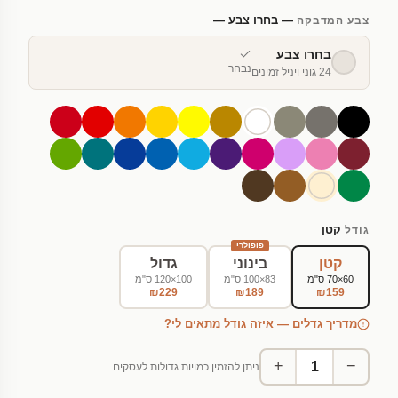
— בחרו צבע —
צבע המדבקה
בחרו צבע
נבחר
24 גוני ויניל זמינים
קטן
גודל
פופולרי
קטן
בינוני
גדול
60×70 ס"מ
83×100 ס"מ
100×120 ס"מ
₪229
₪189
₪159
מדריך גדלים — איזה גודל מתאים לי?
+
−
ניתן להזמין כמויות גדולות לעסקים