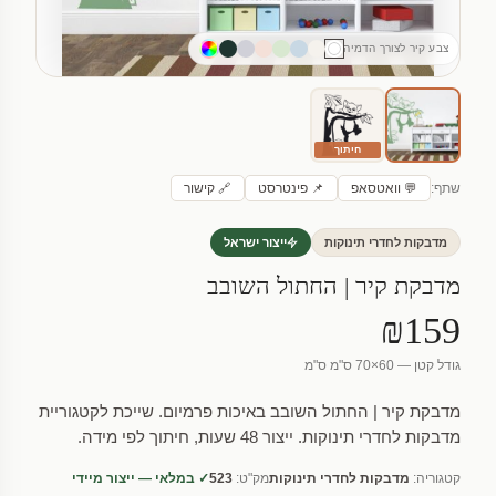
צבע קיר לצורך הדמיה
חיתוך
שתף:
💬 וואטסאפ
📌 פינטרסט
🔗 קישור
מדבקות לחדרי תינוקות
ייצור ישראל
מדבקת קיר | החתול השובב
₪159
גודל קטן — 60×70 ס"מ ס"מ
מדבקת קיר | החתול השובב באיכות פרמיום. שייכת לקטגוריית
מדבקות לחדרי תינוקות. ייצור 48 שעות, חיתוך לפי מידה.
קטגוריה:
מדבקות לחדרי תינוקות
מק"ט:
523
✓ במלאי — ייצור מיידי