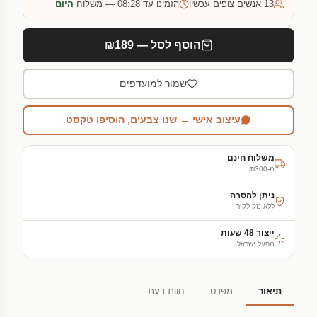
13
אנשים צופים עכשיו
הזמינו עד 08:28 — משלוח
היום
הוסף לסל — ₪189
שמור למועדפים
עיצוב אישי ← שנו צבעים, הוסיפו טקסט
משלוח חינם
מ-₪300
ניתן להסרה
ללא נזק לקיר
ייצור 48 שעות
מפעל ישראלי
תיאור
מפרט
חוות דעת