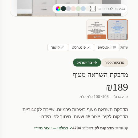
צבע קיר לצורך הדמיה
חיתוך
שתף:
💬 וואטסאפ
📌 פינטרסט
🔗 קישור
מדבקות לקיר
ייצור ישראל
מדבקת השראה מעוף
₪189
גודל גדול — 103×100 ס"מ ס"מ
מדבקת השראה מעוף באיכות פרמיום. שייכת לקטגוריית
מדבקות לקיר. ייצור 48 שעות, חיתוך לפי מידה.
קטגוריה:
מדבקות לקיר
מק"ט:
4794
✓ במלאי — ייצור מיידי