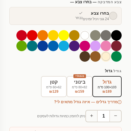
— בחרו צבע —
צבע המדבקה
בחרו צבע
נבחר
24 גוני ויניל זמינים
גדול
גודל
פופולרי
גדול
בינוני
קטן
103×100 ס"מ
82×80 ס"מ
62×60 ס"מ
₪129
₪159
₪189
מדריך גדלים — איזה גודל מתאים לי?
+
−
ניתן להזמין כמויות גדולות לעסקים