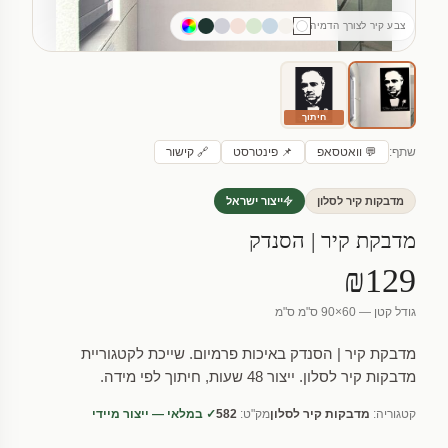
צבע קיר לצורך הדמיה
חיתוך
שתף:
💬 וואטסאפ
📌 פינטרסט
🔗 קישור
מדבקות קיר לסלון
ייצור ישראל
מדבקת קיר | הסנדק
₪129
גודל קטן — 60×90 ס"מ ס"מ
מדבקת קיר | הסנדק באיכות פרמיום. שייכת לקטגוריית
מדבקות קיר לסלון. ייצור 48 שעות, חיתוך לפי מידה.
קטגוריה:
מדבקות קיר לסלון
מק"ט:
582
✓ במלאי — ייצור מיידי