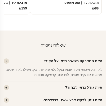
מדבקת קיר | סוס מופשט
מדבקת קיר | עיטור 
₪
159
₪
89
שאלות נפוצות
האם המדבקה תשאיר סימן על הקיר?
לא! ויניל איכותי מסיר עצמו בנקל ללא שאריות דבק, אפילו לאחר שנים.
מתאים גם לקיר מטויח, לוח גבס, קרמיקה וזכוכית.
איזה גודל כדאי לבחור?
לחדר ילדים ממוצע — גודל M (60×78 ס"מ) הוא הנפוץ ביותר. לחדר
האם ניתן לבקש צבע שאינו ברשימה?
שינה של מבוגרים — L. לפינה קטנה — S.