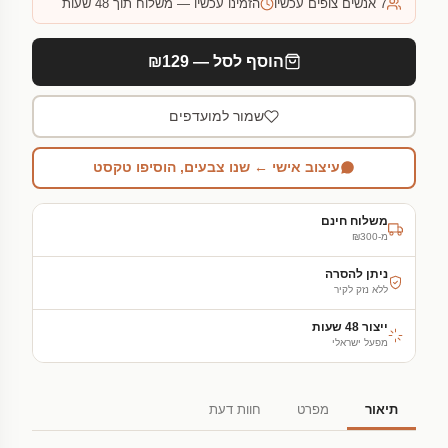
7
אנשים צופים עכשיו
הזמינו עכשיו — משלוח תוך 48 שעות
הוסף לסל — ₪129
שמור למועדפים
עיצוב אישי ← שנו צבעים, הוסיפו טקסט
משלוח חינם
מ-₪300
ניתן להסרה
ללא נזק לקיר
ייצור 48 שעות
מפעל ישראלי
תיאור
מפרט
חוות דעת