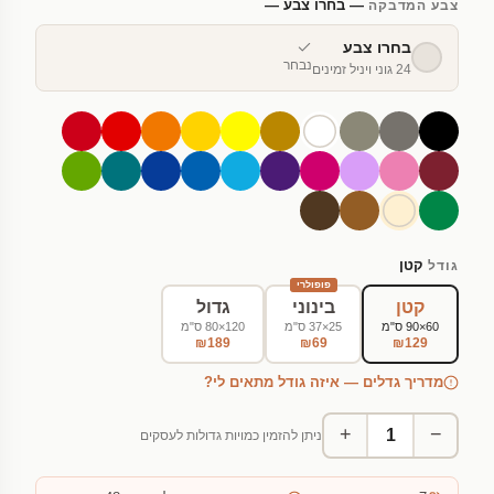
— בחרו צבע —
צבע המדבקה
בחרו צבע
נבחר
24 גוני ויניל זמינים
קטן
גודל
פופולרי
קטן
בינוני
גדול
60×90 ס"מ
25×37 ס"מ
120×80 ס"מ
₪189
₪69
₪129
מדריך גדלים — איזה גודל מתאים לי?
+
−
ניתן להזמין כמויות גדולות לעסקים