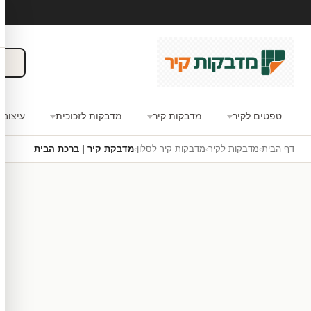
טפטים לקיר
מדבקות קיר
מדבקות לזכוכית
עיצוב 
דף הבית
›
מדבקות לקיר
›
מדבקות קיר לסלון
›
מדבקת קיר | ברכת הבית