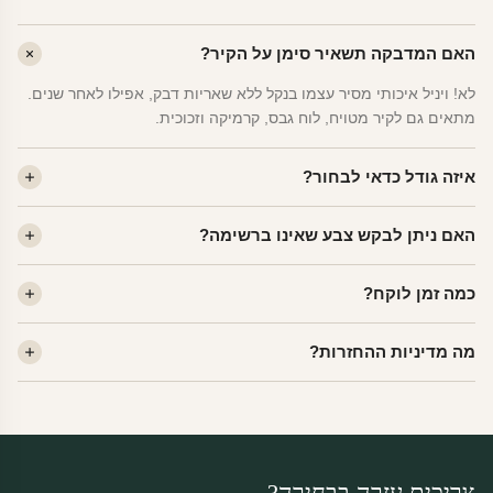
האם המדבקה תשאיר סימן על הקיר?
לא! ויניל איכותי מסיר עצמו בנקל ללא שאריות דבק, אפילו לאחר שנים.
מתאים גם לקיר מטויח, לוח גבס, קרמיקה וזכוכית.
איזה גודל כדאי לבחור?
לחדר ילדים ממוצע — גודל M (60×78 ס"מ) הוא הנפוץ ביותר. לחדר
האם ניתן לבקש צבע שאינו ברשימה?
שינה של מבוגרים — L. לפינה קטנה — S.
כן! יש לנו מעל 80 גוני ויניל. שלחו לנו בוואטסאפ ונשלח לכם דוגמית. רוב
כמה זמן לוקח?
הצבעים זמינים ללא תוספת מחיר.
ייצור 48 שעות. משלוח 1–3 ימי עסקים לכל הארץ. הזמנות שנכנסות עד
מה מדיניות ההחזרות?
14:00 — יצאו באותו יום.
מוצרי מלאי — 30 יום החזרה מלאה. מוצרים מותאמים אישית —
החזרה רק בפגם ייצור. נדיר שזה קורה.
צריכים עזרה בבחירה?