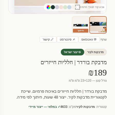
צבע קיר לצורך הדמיה
חיתוך
שתף:
💬 וואטסאפ
📌 פינטרסט
🔗 קישור
מדבקות לקיר
ייצור ישראל
מדבקת בורדר | חלליות חייזרים
₪189
גודל קטן — 120×23 ס"מ ס"מ
מדבקת בורדר | חלליות חייזרים באיכות פרמיום. שייכת
לקטגוריית מדבקות לקיר. ייצור 48 שעות, חיתוך לפי מידה.
קטגוריה:
מדבקות לקיר
מק"ט:
4633
✓ במלאי — ייצור מיידי