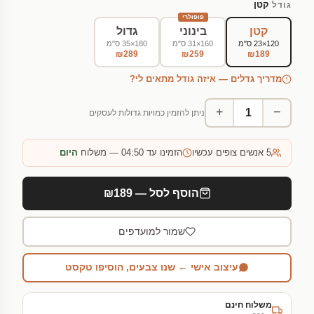
קטן
גודל
פופולרי
קטן
בינוני
גדול
120×23 ס"מ
160×31 ס"מ
180×35 ס"מ
₪289
₪259
₪189
מדריך גדלים — איזה גודל מתאים לי?
+
−
ניתן להזמין כמויות גדולות לעסקים
5
אנשים צופים עכשיו
הזמינו עד 04:50 — משלוח
היום
הוסף לסל — ₪189
שמור למועדפים
עיצוב אישי ← שנו צבעים, הוסיפו טקסט
משלוח חינם