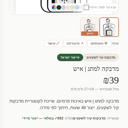
צבע קיר לצורך הדמיה
חיתוך
שתף:
💬 וואטסאפ
📌 פינטרסט
🔗 קישור
מדבקות קיר לשקעים
ייצור ישראל
מדבקה למתג | איש
₪39
גודל סטנדרטי — 18×27 ס"מ ס"מ
מדבקה למתג | איש באיכות פרמיום. שייכת לקטגוריית מדבקות
קיר לשקעים. ייצור 48 שעות, חיתוך לפי מידה.
קטגוריה:
מדבקות קיר לשקעים
מק"ט:
692
✓ במלאי — ייצור מיידי