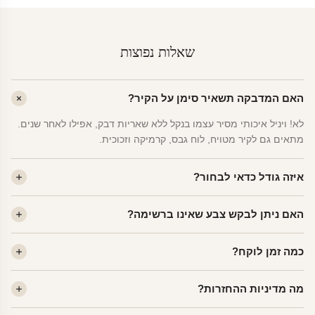
שאלות נפוצות
האם המדבקה תשאיר סימן על הקיר?
לא! ויניל איכותי מסיר עצמו בנקל ללא שאריות דבק, אפילו לאחר שנים.
מתאים גם לקיר מטויח, לוח גבס, קרמיקה וזכוכית.
איזה גודל כדאי לבחור?
לחדר ילדים ממוצע — גודל M (60×78 ס"מ) הוא הנפוץ ביותר. לחדר
האם ניתן לבקש צבע שאינו ברשימה?
שינה של מבוגרים — L. לפינה קטנה — S.
כן! יש לנו מעל 80 גוני ויניל. שלחו לנו בוואטסאפ ונשלח לכם דוגמית. רוב
כמה זמן לוקח?
הצבעים זמינים ללא תוספת מחיר.
ייצור 48 שעות. משלוח 1–3 ימי עסקים לכל הארץ. הזמנות שנכנסות עד
מה מדיניות ההחזרות?
14:00 — יצאו באותו יום.
מוצרי מלאי — 30 יום החזרה מלאה. מוצרים מותאמים אישית —