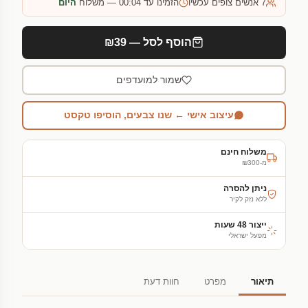
7
אנשים צופים עכשיו
הזמינו עד 00:04 — משלוח
היום
הוסף לסל — ₪39
שמור למועדפים
עיצוב אישי ← שנו צבעים, הוסיפו טקסט
משלוח חינם
מ-₪300
ניתן להסרה
ללא נזק לקיר
ייצור 48 שעות
מפעל ישראלי
תיאור
מפרט
חוות דעת