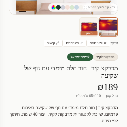
צבע קיר לצורך הדמיה
חיתוך
שתף:
💬 וואטסאפ
📌 פינטרסט
🔗 קישור
מדבקות לקיר
ייצור ישראל
מדבקצ קיר | חור תלת מימדי עם נוף של
שקיעה
₪189
גודל קטן — 110×65 ס"מ ס"מ
מדבקצ קיר | חור תלת מימדי עם נוף של שקיעה באיכות
פרמיום. שייכת לקטגוריית מדבקות לקיר. ייצור 48 שעות, חיתוך
לפי מידה.