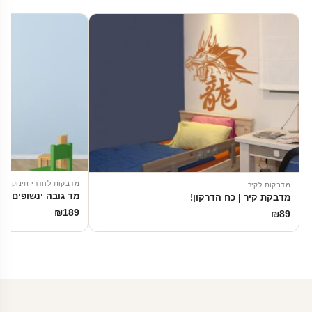
מדבקות לחדרי תינוקות
מדבקות לקיר
מד גובה ינשופים
מדבקת קיר | כח הדרקון!
₪
189
₪
89