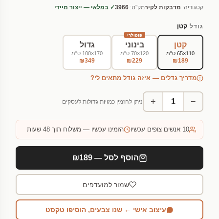
קטגוריה:
מדבקות לקיר
מק"ט:
3966
✓ במלאי — ייצור מיידי
קטן
גודל
פופולרי
קטן
בינוני
גדול
110×65 ס"מ
120×70 ס"מ
170×100 ס"מ
₪349
₪229
₪189
מדריך גדלים — איזה גודל מתאים לי?
+
−
ניתן להזמין כמויות גדולות לעסקים
10
אנשים צופים עכשיו
הזמינו עכשיו — משלוח תוך 48 שעות
הוסף לסל — ₪189
שמור למועדפים
עיצוב אישי ← שנו צבעים, הוסיפו טקסט