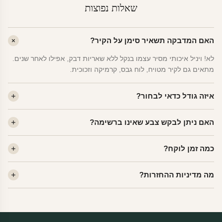
שאלות נפוצות
האם המדבקה תשאיר סימן על הקיר?
לא! ויניל איכותי מסיר עצמו בנקל ללא שאריות דבק, אפילו לאחר שנים.
מתאים גם לקיר מטויח, לוח גבס, קרמיקה וזכוכית.
איזה גודל כדאי לבחור?
לחדר ילדים ממוצע — גודל M (60×78 ס"מ) הוא הנפוץ ביותר. לחדר
האם ניתן לבקש צבע שאינו ברשימה?
שינה של מבוגרים — L. לפינה קטנה — S.
כן! יש לנו מעל 80 גוני ויניל. שלחו לנו בוואטסאפ ונשלח לכם דוגמית. רוב
כמה זמן לוקח?
הצבעים זמינים ללא תוספת מחיר.
ייצור 48 שעות. משלוח 1–3 ימי עסקים לכל הארץ. הזמנות שנכנסות עד
מה מדיניות ההחזרות?
14:00 — יצאו באותו יום.
מוצרי מלאי — 30 יום החזרה מלאה. מוצרים מותאמים אישית —
החזרה רק בפגם ייצור. נדיר שזה קורה.