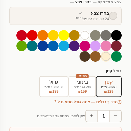
— בחרו צבע —
צבע המדבקה
בחרו צבע
נבחר
24 גוני ויניל זמינים
קטן
גודל
פופולרי
קטן
בינוני
גדול
60×96 ס"מ
90×144 ס"מ
100×160 ס"מ
₪189
₪159
₪129
מדריך גדלים — איזה גודל מתאים לי?
+
−
ניתן להזמין כמויות גדולות לעסקים