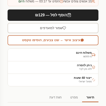
10
אנשים צופים עכשיו
הזמינו עד 03:17 — משלוח
היום
הוסף לסל — ₪129
שמור למועדפים
עיצוב אישי ← שנו צבעים, הוסיפו טקסט
משלוח חינם
מ-₪300
ניתן להסרה
ללא נזק לקיר
ייצור 48 שעות
מפעל ישראלי
תיאור
מפרט
חוות דעת