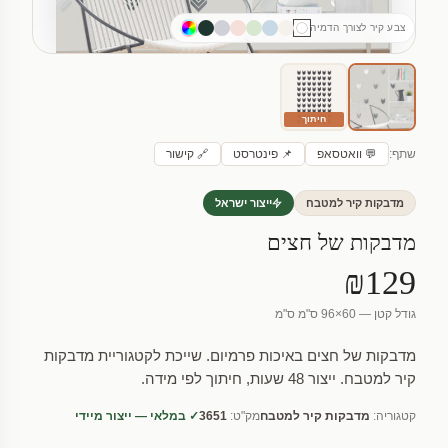
צבע קיר לצורך הדמיה
חיתוך
שתף:
💬 וואטסאפ
📌 פינטרסט
🔗 קישור
מדבקות קיר למטבח
ייצור ישראל
מדבקות של חצים
₪129
גודל קטן — 60×96 ס"מ ס"מ
מדבקות של חצים באיכות פרמיום. שייכת לקטגוריית מדבקות
קיר למטבח. ייצור 48 שעות, חיתוך לפי מידה.
קטגוריה:
מדבקות קיר למטבח
מק"ט:
3651
✓ במלאי — ייצור מיידי