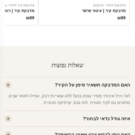
מדבקות לחדרי תינוקות
מדבקות קיר לחדרי נוער
מדבקת קיר | עיטור פרפר
מדבקת קיר | רונלדו
₪
89
₪
89
שאלות נפוצות
האם המדבקה תשאיר סימן על הקיר?
לא! ויניל איכותי מסיר עצמו בנקל ללא שאריות דבק, אפילו לאחר שנים.
מתאים גם לקיר מטויח, לוח גבס, קרמיקה וזכוכית.
איזה גודל כדאי לבחור?
לחדר ילדים ממוצע — גודל M (60×78 ס"מ) הוא הנפוץ ביותר. לחדר
האם ניתן לבקש צבע שאינו ברשימה?