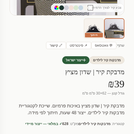
צבע קיר לצורך הדמיה
חיתוך
שתף:
💬 וואטסאפ
📌 פינטרסט
🔗 קישור
מדבקות קיר לילדים
ייצור ישראל
מדבקת קיר | שדון מציץ
₪39
גודל קטן — 62×30 ס"מ ס"מ
מדבקת קיר | שדון מציץ באיכות פרמיום. שייכת לקטגוריית
מדבקות קיר לילדים. ייצור 48 שעות, חיתוך לפי מידה.
קטגוריה:
מדבקות קיר לילדים
מק"ט:
628
✓ במלאי — ייצור מיידי