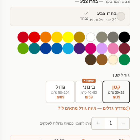
— בחרו צבע —
צבע המדבקה
בחרו צבע
נבחר
24 גוני ויניל זמינים
קטן
גודל
פופולרי
קטן
בינוני
גדול
62×30 ס"מ
83×40 ס"מ
104×50 ס"מ
₪89
₪59
₪39
מדריך גדלים — איזה גודל מתאים לי?
+
−
ניתן להזמין כמויות גדולות לעסקים