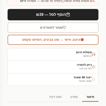
8
אנשים צופים עכשיו
הזמינו עד 00:08 — משלוח
היום
הוסף לסל — ₪39
שמור למועדפים
עיצוב אישי ← שנו צבעים, הוסיפו טקסט
משלוח חינם
מ-₪300
ניתן להסרה
ללא נזק לקיר
ייצור 48 שעות
מפעל ישראלי
תיאור
מפרט
חוות דעת