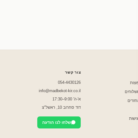
שלחו לנו בוואטסאפ
צור קשר
054-4430126
וצות
info@madbekot-kir.co.il
משלוחים
א'-ה' 9:00–17:30
חזרים
דוד סחרוב 10, ראשל"צ
ישות
שלחו לנו הודעה