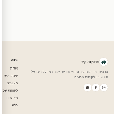
מוצרי מלאי — 30 יום החזרה מלאה. מוצרים מותאמים אישית — החזרה רק בפגם ייצור. נדיר שזה קורה.
צריכים עזרה בבחירה?
שלחו לנו בוואטסאפ — נמליץ על גודל, צבע ועיצוב שיתאים לחדר שלכם.
ניווט
מדבקות קיר
אודות
טפטים, מדבקות קיר וציפויי זכוכית. ייצור במפעל בישראל.
עיצוב אישי
15,000+ לקוחות מרוצים.
מעצבים
לקוחות עסקי
מאמרים
בלוג