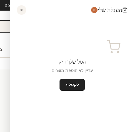
קיץ 2026 · משלוח חינם מ-₪300 · ייצור 48 שעות · 15,000+ לקוחות מרוצים
העגלה שלי
0
אישי
לקוחות עסקיים
מעצבים
בתי ספר
השראה
צו
הסל שלך ריק
יים
עדיין לא הוספת מוצרים
לקטלוג
מדבקות קיר לאריחים
ייצור ישרא
₪0
גודל קטן — 10×10 ס"מ ס"מ