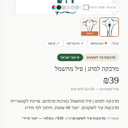
צבע קיר לצורך הדמיה
חיתוך
שתף:
💬 וואטסאפ
📌 פינטרסט
🔗 קישור
מדבקות קיר לשקעים
ייצור ישראל
מדבקה למתג | פיל מחשמל
₪39
גודל סטנדרטי — 28×31 ס"מ ס"מ
מדבקה למתג | פיל מחשמל באיכות פרמיום. שייכת לקטגוריית
מדבקות קיר לשקעים. ייצור 48 שעות, חיתוך לפי מידה.
קטגוריה:
מדבקות קיר לשקעים
מק"ט:
635
✓ במלאי — ייצור מיידי