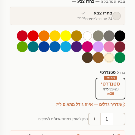
— בחרו צבע —
צבע המדבקה
בחרו צבע
נבחר
24 גוני ויניל זמינים
סטנדרטי
גודל
פופולרי
סטנדרטי
28×31 ס"מ
₪39
מדריך גדלים — איזה גודל מתאים לי?
+
−
ניתן להזמין כמויות גדולות לעסקים