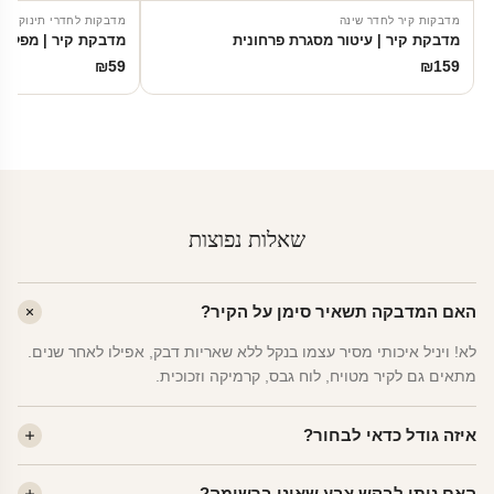
מדבקות קיר לחדר שינה
מדבקות לחדרי תינוקות
מדבקת קיר | עיטור מסגרת פרחונית
מדבקת קיר | מפלצו
₪
59
₪
159
שאלות נפוצות
האם המדבקה תשאיר סימן על הקיר?
לא! ויניל איכותי מסיר עצמו בנקל ללא שאריות דבק, אפילו לאחר שנים.
מתאים גם לקיר מטויח, לוח גבס, קרמיקה וזכוכית.
איזה גודל כדאי לבחור?
לחדר ילדים ממוצע — גודל M (60×78 ס"מ) הוא הנפוץ ביותר. לחדר
האם ניתן לבקש צבע שאינו ברשימה?