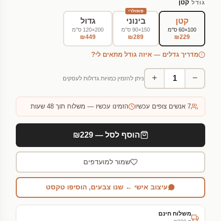
קטן
גודל
פופולרי
קטן
בינוני
גדול
100×60 ס"מ
150×90 ס"מ
200×120 ס"מ
₪449
₪289
₪229
מדריך גדלים — איזה גודל מתאים לי?
+
−
ניתן להזמין כמויות גדולות לעסקים
7
אנשים צופים עכשיו
הזמינו עכשיו — משלוח תוך 48 שעות
הוסף לסל — ₪229
שמור למועדפים
עיצוב אישי ← שנו צבעים, הוסיפו טקסט
משלוח חינם