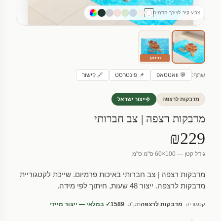
צבע קיר לצורך הדמיה
חיתוך
שתף:
💬 וואטסאפ
📌 פינטרסט
🔗 קישור
מדבקות לרצפה
ייצור ישראל
מדבקות רצפה | צב חברותי
₪229
גודל קטן — 100×60 ס"מ ס"מ
מדבקות רצפה | צב חברותי באיכות פרמיום. שייכת לקטגוריית
מדבקות לרצפה. ייצור 48 שעות, חיתוך לפי מידה.
קטגוריה:
מדבקות לרצפה
מק"ט:
1589
✓ במלאי — ייצור מיידי