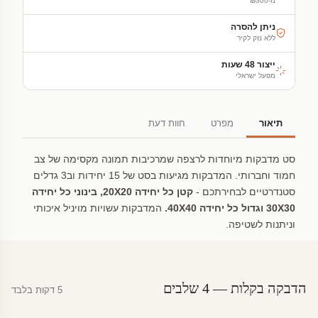
מ-₪300
ניתן להסרה
ללא נזק לקיר
ייצור 48 שעות
מפעל ישראלי
תיאור
מפרט
חוות דעת
סט מדבקות מיוחדות לרצפה שמרכיבות תמונה מקסימה של צב
חמוד וחברותי. המדבקות מגיעות בסט של 15 יחידות וב3 גדלים
סטנדרטיים לבחירתכם -
קטן כל יחידה 20X20, בינוני כל יחידה
30X30 וגדול כל יחידה 40X40.
המדבקות עשויות מויניל איכותי
וניתנות לשטיפה.
הדבקה בקלות — 4 שלבים
5 דקות בלבד