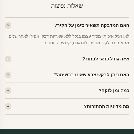
שאלות נפוצות
האם המדבקה תשאיר סימן על הקיר?
לא! ויניל איכותי מסיר עצמו בנקל ללא שאריות דבק, אפילו לאחר שנים.
מתאים גם לקיר מטויח, לוח גבס, קרמיקה וזכוכית.
איזה גודל כדאי לבחור?
לחדר ילדים ממוצע — גודל M (60×78 ס"מ) הוא הנפוץ ביותר. לחדר
האם ניתן לבקש צבע שאינו ברשימה?
שינה של מבוגרים — L. לפינה קטנה — S.
כן! יש לנו מעל 80 גוני ויניל. שלחו לנו בוואטסאפ ונשלח לכם דוגמית. רוב
כמה זמן לוקח?
הצבעים זמינים ללא תוספת מחיר.
ייצור 48 שעות. משלוח 1–3 ימי עסקים לכל הארץ. הזמנות שנכנסות עד
מה מדיניות ההחזרות?
14:00 — יצאו באותו יום.
מוצרי מלאי — 30 יום החזרה מלאה. מוצרים מותאמים אישית —
החזרה רק בפגם ייצור. נדיר שזה קורה.