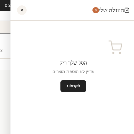
קיץ 2026 · משלוח חינם מ-₪300 · ייצור 48 שעות · 15,000+ לקוחות מרוצים
העגלה שלי
0
אישי
לקוחות עסקיים
מעצבים
בתי ספר
השראה
צו
הסל שלך ריק
עדיין לא הוספת מוצרים
לקטלוג
מדבקות לרצפה
ייצור ישראל
₪0
גודל קטן — 100×60 ס"מ ס"מ