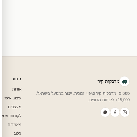
מוצרי מלאי — 30 יום החזרה מלאה. מוצרים מותאמים אישית — החזרה רק בפגם ייצור. נדיר שזה קורה.
צריכים עזרה בבחירה?
שלחו לנו בוואטסאפ — נמליץ על גודל, צבע ועיצוב שיתאים לחדר שלכם.
ניווט
מדבקות קיר
אודות
טפטים, מדבקות קיר וציפויי זכוכית. ייצור במפעל בישראל.
עיצוב אישי
15,000+ לקוחות מרוצים.
מעצבים
לקוחות עסקי
מאמרים
בלוג