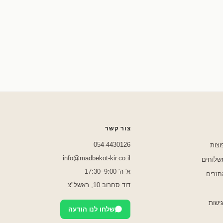
שלחו לנו בוואטסאפ
צור קשר
054-4430126
וצות
info@madbekot-kir.co.il
משלוחים
א'-ה' 9:00–17:30
חזרים
דוד סחרוב 10, ראשל"צ
ישות
שלחו לנו הודעה