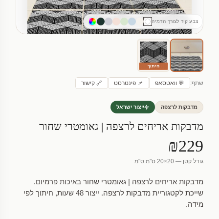
צבע קיר לצורך הדמיה
חיתוך
שתף:
💬 וואטסאפ
📌 פינטרסט
🔗 קישור
מדבקות לרצפה
ייצור ישראל
מדבקות אריחים לרצפה | גאומטרי שחור
₪229
גודל קטן — 20×20 ס"מ ס"מ
מדבקות אריחים לרצפה | גאומטרי שחור באיכות פרמיום.
שייכת לקטגוריית מדבקות לרצפה. ייצור 48 שעות, חיתוך לפי
מידה.