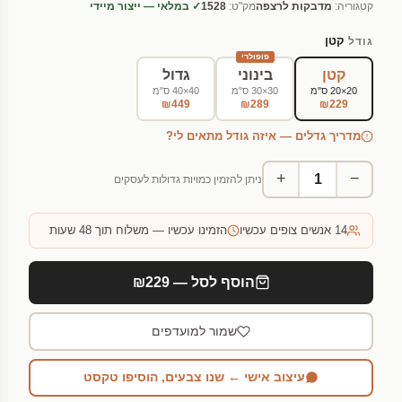
קטגוריה:
מדבקות לרצפה
מק"ט:
1528
✓ במלאי — ייצור מיידי
קטן
גודל
פופולרי
קטן
בינוני
גדול
20×20 ס"מ
30×30 ס"מ
40×40 ס"מ
₪449
₪289
₪229
מדריך גדלים — איזה גודל מתאים לי?
+
−
ניתן להזמין כמויות גדולות לעסקים
14
אנשים צופים עכשיו
הזמינו עכשיו — משלוח תוך 48 שעות
הוסף לסל — ₪229
שמור למועדפים
עיצוב אישי ← שנו צבעים, הוסיפו טקסט