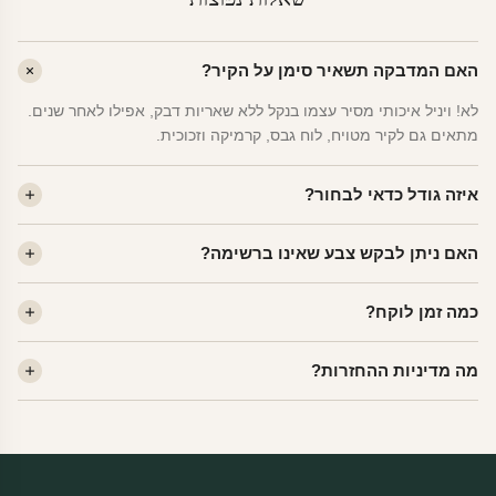
האם המדבקה תשאיר סימן על הקיר?
לא! ויניל איכותי מסיר עצמו בנקל ללא שאריות דבק, אפילו לאחר שנים.
מתאים גם לקיר מטויח, לוח גבס, קרמיקה וזכוכית.
איזה גודל כדאי לבחור?
לחדר ילדים ממוצע — גודל M (60×78 ס"מ) הוא הנפוץ ביותר. לחדר
האם ניתן לבקש צבע שאינו ברשימה?
שינה של מבוגרים — L. לפינה קטנה — S.
כן! יש לנו מעל 80 גוני ויניל. שלחו לנו בוואטסאפ ונשלח לכם דוגמית. רוב
כמה זמן לוקח?
הצבעים זמינים ללא תוספת מחיר.
ייצור 48 שעות. משלוח 1–3 ימי עסקים לכל הארץ. הזמנות שנכנסות עד
מה מדיניות ההחזרות?
14:00 — יצאו באותו יום.
מוצרי מלאי — 30 יום החזרה מלאה. מוצרים מותאמים אישית —
החזרה רק בפגם ייצור. נדיר שזה קורה.