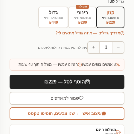
קטן
גודל
פופולרי
קטן
בינוני
גדול
100×60 ס"מ
150×90 ס"מ
200×120 ס"מ
₪449
₪289
₪229
מדריך גדלים — איזה גודל מתאים לי?
+
−
ניתן להזמין כמויות גדולות לעסקים
8
אנשים צופים עכשיו
הזמינו עכשיו — משלוח תוך 48 שעות
הוסף לסל — ₪229
שמור למועדפים
עיצוב אישי ← שנו צבעים, הוסיפו טקסט
משלוח חינם