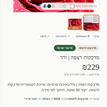
צבע קיר לצורך הדמיה
חיתוך
שתף:
💬 וואטסאפ
📌 פינטרסט
🔗 קישור
מדבקות לרצפה
ייצור ישראל
מדבקות רצפה | ורד
₪229
גודל קטן — 100×60 ס"מ ס"מ
מדבקות רצפה | ורד באיכות פרמיום. שייכת לקטגוריית מדבקות
לרצפה. ייצור 48 שעות, חיתוך לפי מידה.
קטגוריה:
מדבקות לרצפה
מק"ט:
1610
✓ במלאי — ייצור מיידי