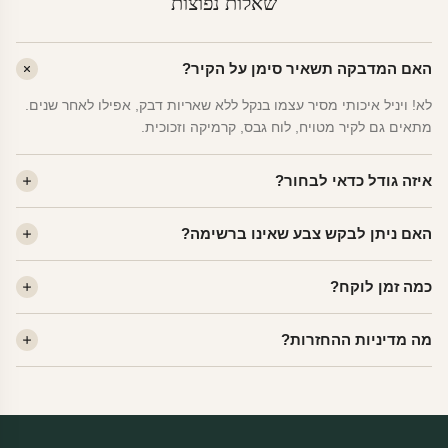
שאלות נפוצות
האם המדבקה תשאיר סימן על הקיר?
לא! ויניל איכותי מסיר עצמו בנקל ללא שאריות דבק, אפילו לאחר שנים.
מתאים גם לקיר מטויח, לוח גבס, קרמיקה וזכוכית.
איזה גודל כדאי לבחור?
לחדר ילדים ממוצע — גודל M (60×78 ס"מ) הוא הנפוץ ביותר. לחדר
האם ניתן לבקש צבע שאינו ברשימה?
שינה של מבוגרים — L. לפינה קטנה — S.
כן! יש לנו מעל 80 גוני ויניל. שלחו לנו בוואטסאפ ונשלח לכם דוגמית. רוב
כמה זמן לוקח?
הצבעים זמינים ללא תוספת מחיר.
ייצור 48 שעות. משלוח 1–3 ימי עסקים לכל הארץ. הזמנות שנכנסות עד
מה מדיניות ההחזרות?
14:00 — יצאו באותו יום.
מוצרי מלאי — 30 יום החזרה מלאה. מוצרים מותאמים אישית —
החזרה רק בפגם ייצור. נדיר שזה קורה.