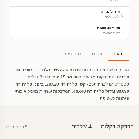
מ-₪300
ניתן להסרה
ללא נזק לקיר
ייצור 48 שעות
מפעל ישראלי
תיאור
מפרט
חוות דעת
מדבקות אריחים מסוגננות עם מראה עשיר ומלכותי, בגווני כחול
עדינים. המדבקות מגיעות בסט של 15 יחידות וב3 גדלים
סטנדרטיים לבחירתכם-
קטן כל יחידה 20X20, בינוני כל יחידה
30X30 וגדול כל יחידה 40X40
. המדבקות עשויות מויניל איכותי
וניתנות לשטיפה.
הדבקה בקלות — 4 שלבים
5 דקות בלבד