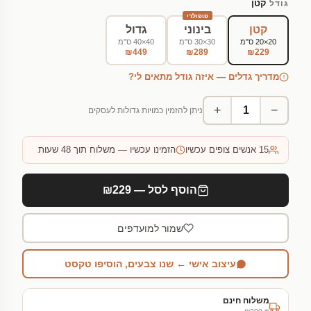
קטן
גודל
פופולרי
קטן
בינוני
גדול
20×20 ס"מ
30×30 ס"מ
40×40 ס"מ
₪449
₪289
₪229
מדריך גדלים — איזה גודל מתאים לי?
+
−
ניתן להזמין כמויות גדולות לעסקים
15
אנשים צופים עכשיו
הזמינו עכשיו — משלוח תוך 48 שעות
הוסף לסל — ₪229
שמור למועדפים
עיצוב אישי ← שנו צבעים, הוסיפו טקסט
משלוח חינם