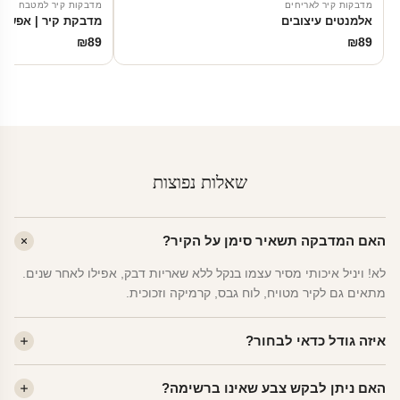
מדבקות קיר לאריחים
מדבקות קיר למטבח
אלמנטים עיצובים
מדבקת קיר | אפשרו
₪
89
₪
89
שאלות נפוצות
האם המדבקה תשאיר סימן על הקיר?
לא! ויניל איכותי מסיר עצמו בנקל ללא שאריות דבק, אפילו לאחר שנים.
מתאים גם לקיר מטויח, לוח גבס, קרמיקה וזכוכית.
איזה גודל כדאי לבחור?
לחדר ילדים ממוצע — גודל M (60×78 ס"מ) הוא הנפוץ ביותר. לחדר
האם ניתן לבקש צבע שאינו ברשימה?
שינה של מבוגרים — L. לפינה קטנה — S.