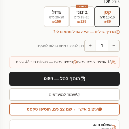
קטן
גודל
פופולרי
קטן
בינוני
גדול
10×10 ס"מ
15×15 ס"מ
20×20 ס"מ
₪159
₪129
₪89
מדריך גדלים — איזה גודל מתאים לי?
+
−
ניתן להזמין כמויות גדולות לעסקים
13
אנשים צופים עכשיו
הזמינו עכשיו — משלוח תוך 48 שעות
הוסף לסל — ₪89
שמור למועדפים
עיצוב אישי ← שנו צבעים, הוסיפו טקסט
משלוח חינם