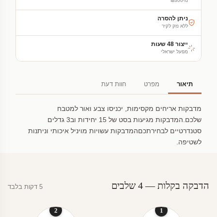
מ-₪300
ניתן להסרה
ללא נזק לקיר
ייצור 48 שעות
מפעל ישראלי
תיאור
מפרט
חוות דעת
מדבקות אריחים מקסימות, יכניסו צבע ואור למטבח
שלכם.המדבקות מגיעות בסט של 15 יחידות וב3 גדלים
סטנדרטיים לבחירתכםהמדבקות עשויות מויניל איכותי וניתנות
לשטיפה.
הדבקה בקלות — 4 שלבים
5 דקות בלבד
2
1