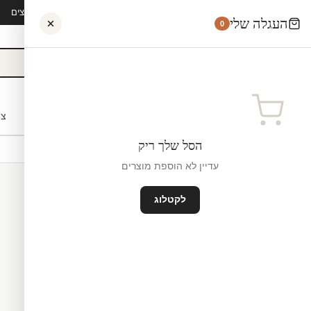
קיץ 2026 · משלוח חינם מ-₪300 · ייצור 48 שעות · 15,000+ לקוחות מרוצים
העגלה שלי
0
אישי
לקוחות עסקיים
מעצבים
בתי ספר
השראה
צו
הסל שלך ריק
עדיין לא הוספת מוצרים
לקטלוג
מדבקות לרצפה
ייצור ישראל
₪0
גודל קטן — 100×60 ס"מ ס"מ