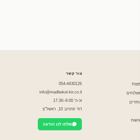
שלחו לנו בוואטסאפ
צור קשר
054-4430126
וצות
info@madbekot-kir.co.il
משלוחים
א'-ה' 9:00–17:30
חזרים
דוד סחרוב 10, ראשל"צ
ישות
שלחו לנו הודעה