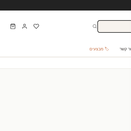
ר קשר
🏷️ מבצעים