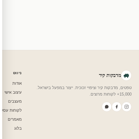
מוצרי מלאי — 30 יום החזרה מלאה. מוצרים מותאמים אישית — החזרה רק בפגם ייצור. נדיר שזה קורה.
צריכים עזרה בבחירה?
שלחו לנו בוואטסאפ — נמליץ על גודל, צבע ועיצוב שיתאים לחדר שלכם.
ניווט
מדבקות קיר
אודות
טפטים, מדבקות קיר וציפויי זכוכית. ייצור במפעל בישראל.
עיצוב אישי
15,000+ לקוחות מרוצים.
מעצבים
לקוחות עסקי
מאמרים
בלוג