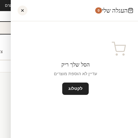
קיץ 2026 · משלוח חינם מ-₪300 · ייצור 48 שעות · 15,000+ לקוחות מרוצים
העגלה שלי
0
אישי
לקוחות עסקיים
מעצבים
בתי ספר
השראה
צו
הסל שלך ריק
עדיין לא הוספת מוצרים
לקטלוג
מדבקות לחדרי תינוקות
ייצור יש
₪0
גודל קטן — 82×60 ס"מ ס"מ