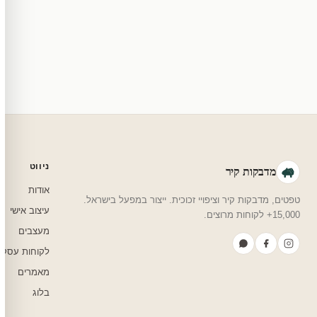
מוצרי מלאי — 30 יום החזרה מלאה. מוצרים מותאמים אישית — החזרה רק בפגם ייצור. נדיר שזה קורה.
צריכים עזרה בבחירה?
שלחו לנו בוואטסאפ — נמליץ על גודל, צבע ועיצוב שיתאים לחדר שלכם.
ניווט
מדבקות קיר
אודות
טפטים, מדבקות קיר וציפויי זכוכית. ייצור במפעל בישראל.
עיצוב אישי
15,000+ לקוחות מרוצים.
מעצבים
לקוחות עסקי
מאמרים
בלוג