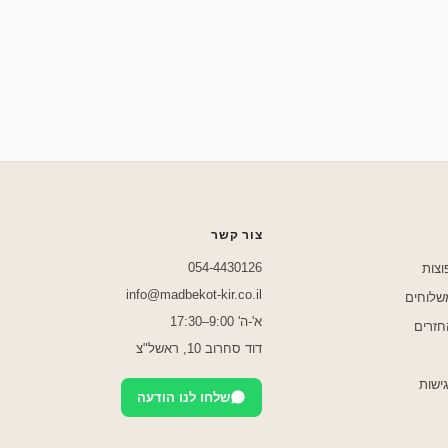
שלחו לנו בוואטסאפ
צור קשר
054-4430126
וצות
info@madbekot-kir.co.il
משלוחים
א'-ה' 9:00–17:30
חזרים
דוד סחרוב 10, ראשל"צ
ישות
שלחו לנו הודעה