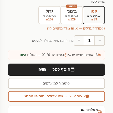
קטן
גודל
פופולרי
קטן
בינוני
גדול
10×10 ס"מ
15×15 ס"מ
20×20 ס"מ
₪159
₪129
₪89
מדריך גדלים — איזה גודל מתאים לי?
+
−
ניתן להזמין כמויות גדולות לעסקים
13
אנשים צופים עכשיו
הזמינו עד 02:26 — משלוח
היום
הוסף לסל — ₪89
שמור למועדפים
עיצוב אישי ← שנו צבעים, הוסיפו טקסט
משלוח חינם