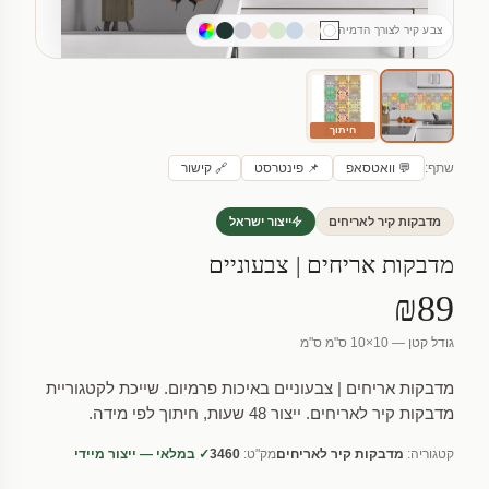
צבע קיר לצורך הדמיה
חיתוך
שתף:
💬 וואטסאפ
📌 פינטרסט
🔗 קישור
מדבקות קיר לאריחים
ייצור ישראל
מדבקות אריחים | צבעוניים
₪89
גודל קטן — 10×10 ס"מ ס"מ
מדבקות אריחים | צבעוניים באיכות פרמיום. שייכת לקטגוריית
מדבקות קיר לאריחים. ייצור 48 שעות, חיתוך לפי מידה.
קטגוריה:
מדבקות קיר לאריחים
מק"ט:
3460
✓ במלאי — ייצור מיידי