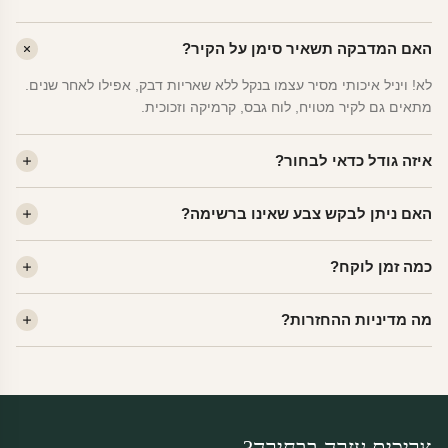
האם המדבקה תשאיר סימן על הקיר?
לא! ויניל איכותי מסיר עצמו בנקל ללא שאריות דבק, אפילו לאחר שנים.
מתאים גם לקיר מטויח, לוח גבס, קרמיקה וזכוכית.
איזה גודל כדאי לבחור?
לחדר ילדים ממוצע — גודל M (60×78 ס"מ) הוא הנפוץ ביותר. לחדר
האם ניתן לבקש צבע שאינו ברשימה?
שינה של מבוגרים — L. לפינה קטנה — S.
כן! יש לנו מעל 80 גוני ויניל. שלחו לנו בוואטסאפ ונשלח לכם דוגמית. רוב
כמה זמן לוקח?
הצבעים זמינים ללא תוספת מחיר.
ייצור 48 שעות. משלוח 1–3 ימי עסקים לכל הארץ. הזמנות שנכנסות עד
מה מדיניות ההחזרות?
14:00 — יצאו באותו יום.
מוצרי מלאי — 30 יום החזרה מלאה. מוצרים מותאמים אישית —
החזרה רק בפגם ייצור. נדיר שזה קורה.
צריכים עזרה בבחירה?