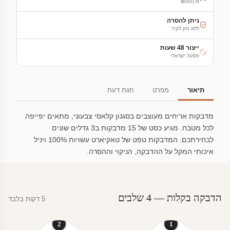
מ-₪300
ניתן להסרה
ללא נזק לקיר
ייצור 48 שעות
מפעל ישראלי
תיאור
מפרט
חוות דעת
מדבקות אריחים מעוצבים בסגנון קלאסי צבעוני, מתאים יפייפה
לכל מטבח. מגיע כסט של 15 מדבקות ב3 גדלים שונים
לבחירתכם. המדבקות טפט של טאקיארט עשויות 100% ויניל
איכותי המקל על ההדבקה, הניקוי וההסרה.
הדבקה בקלות — 4 שלבים
5 דקות בלבד
2
1