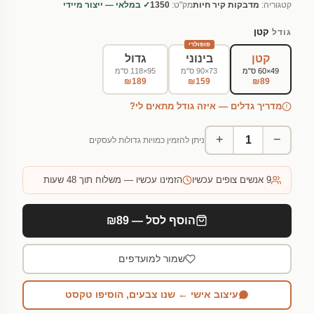
קטגוריה:
מדבקות קיר חיות
מק"ט:
1350
✓ במלאי — ייצור מיידי
קטן
גודל
פופולרי
קטן
בינוני
גדול
49×60 ס"מ
73×90 ס"מ
95×118 ס"מ
₪189
₪159
₪89
מדריך גדלים — איזה גודל מתאים לי?
+
−
ניתן להזמין כמויות גדולות לעסקים
9
אנשים צופים עכשיו
הזמינו עכשיו — משלוח תוך 48 שעות
הוסף לסל — ₪89
שמור למועדפים
עיצוב אישי ← שנו צבעים, הוסיפו טקסט