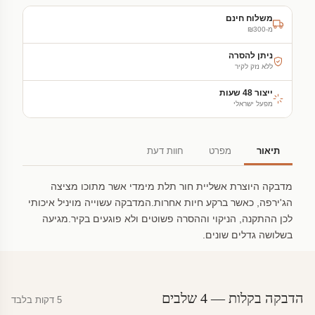
משלוח חינם
מ-₪300
ניתן להסרה
ללא נזק לקיר
ייצור 48 שעות
מפעל ישראלי
תיאור
מפרט
חוות דעת
מדבקה היוצרת אשליית חור תלת מימדי אשר מתוכו מציצה
הג'ירפה, כאשר ברקע חיות אחרות.המדבקה עשוייה מויניל איכותי
לכן ההתקנה, הניקוי וההסרה פשוטים ולא פוגעים בקיר.מגיעה
בשלושה גדלים שונים.
הדבקה בקלות — 4 שלבים
5 דקות בלבד