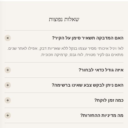
שאלות נפוצות
האם המדבקה תשאיר סימן על הקיר?
לא! ויניל איכותי מסיר עצמו בנקל ללא שאריות דבק, אפילו לאחר שנים.
מתאים גם לקיר מטויח, לוח גבס, קרמיקה וזכוכית.
איזה גודל כדאי לבחור?
לחדר ילדים ממוצע — גודל M (60×78 ס"מ) הוא הנפוץ ביותר. לחדר
האם ניתן לבקש צבע שאינו ברשימה?
שינה של מבוגרים — L. לפינה קטנה — S.
כן! יש לנו מעל 80 גוני ויניל. שלחו לנו בוואטסאפ ונשלח לכם דוגמית. רוב
כמה זמן לוקח?
הצבעים זמינים ללא תוספת מחיר.
ייצור 48 שעות. משלוח 1–3 ימי עסקים לכל הארץ. הזמנות שנכנסות עד
מה מדיניות ההחזרות?
14:00 — יצאו באותו יום.
מוצרי מלאי — 30 יום החזרה מלאה. מוצרים מותאמים אישית —