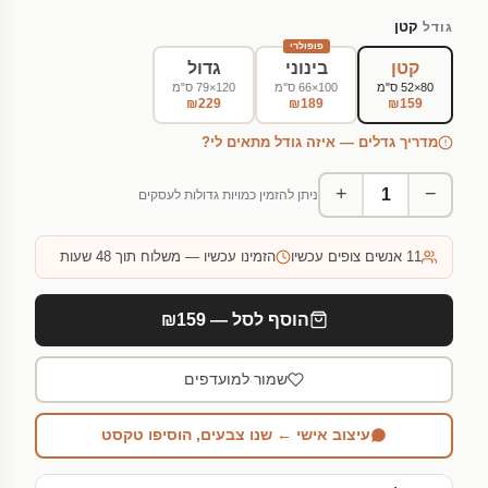
קטן
גודל
פופולרי
קטן
בינוני
גדול
80×52 ס"מ
100×66 ס"מ
120×79 ס"מ
₪229
₪189
₪159
מדריך גדלים — איזה גודל מתאים לי?
+
−
ניתן להזמין כמויות גדולות לעסקים
11
אנשים צופים עכשיו
הזמינו עכשיו — משלוח תוך 48 שעות
הוסף לסל — ₪159
שמור למועדפים
עיצוב אישי ← שנו צבעים, הוסיפו טקסט