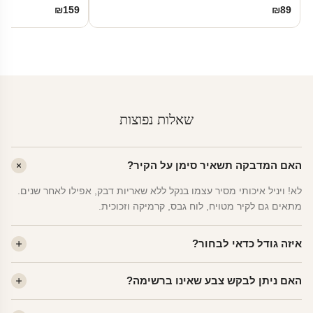
₪
159
₪
89
שאלות נפוצות
האם המדבקה תשאיר סימן על הקיר?
לא! ויניל איכותי מסיר עצמו בנקל ללא שאריות דבק, אפילו לאחר שנים.
מתאים גם לקיר מטויח, לוח גבס, קרמיקה וזכוכית.
איזה גודל כדאי לבחור?
לחדר ילדים ממוצע — גודל M (60×78 ס"מ) הוא הנפוץ ביותר. לחדר
האם ניתן לבקש צבע שאינו ברשימה?
שינה של מבוגרים — L. לפינה קטנה — S.
כן! יש לנו מעל 80 גוני ויניל. שלחו לנו בוואטסאפ ונשלח לכם דוגמית. רוב