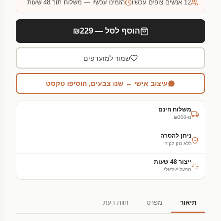
12
אנשים צופים עכשיו
הזמינו עכשיו — משלוח תוך 48 שעות
הוסף לסל — ₪229
שמור למועדפים
עיצוב אישי ← שנו צבעים, הוסיפו טקסט
משלוח חינם
מ-₪300
ניתן להסרה
ללא נזק לקיר
ייצור 48 שעות
מפעל ישראלי
תיאור
מפרט
חוות דעת