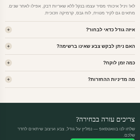
לא! ויניל איכותי מסיר עצמו בנקל ללא שאריות דבק, אפילו לאחר שנים.
מתאים גם לקיר מטויח, לוח גבס, קרמיקה וזכוכית.
איזה גודל כדאי לבחור?
לחדר ילדים ממוצע — גודל M (60×78 ס"מ) הוא הנפוץ ביותר. לחדר
האם ניתן לבקש צבע שאינו ברשימה?
שינה של מבוגרים — L. לפינה קטנה — S.
כן! יש לנו מעל 80 גוני ויניל. שלחו לנו בוואטסאפ ונשלח לכם דוגמית. רוב
כמה זמן לוקח?
הצבעים זמינים ללא תוספת מחיר.
ייצור 48 שעות. משלוח 1–3 ימי עסקים לכל הארץ. הזמנות שנכנסות עד
מה מדיניות ההחזרות?
14:00 — יצאו באותו יום.
מוצרי מלאי — 30 יום החזרה מלאה. מוצרים מותאמים אישית —
החזרה רק בפגם ייצור. נדיר שזה קורה.
צריכים עזרה בבחירה?
שלחו לנו בוואטסאפ — נמליץ על גודל, צבע ועיצוב שיתאים לחדר
שלכם.