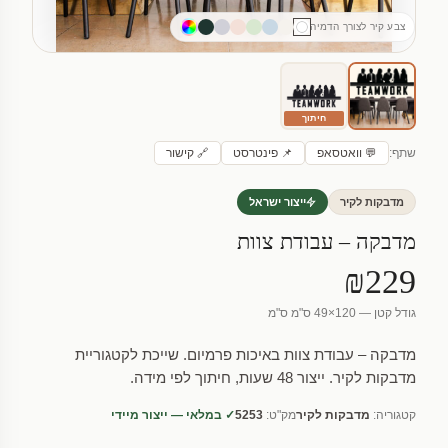
צבע קיר לצורך הדמיה
חיתוך
שתף:
💬 וואטסאפ
📌 פינטרסט
🔗 קישור
מדבקות לקיר
ייצור ישראל
מדבקה – עבודת צוות
₪229
גודל קטן — 120×49 ס"מ ס"מ
מדבקה – עבודת צוות באיכות פרמיום. שייכת לקטגוריית
מדבקות לקיר. ייצור 48 שעות, חיתוך לפי מידה.
קטגוריה:
מדבקות לקיר
מק"ט:
5253
✓ במלאי — ייצור מיידי