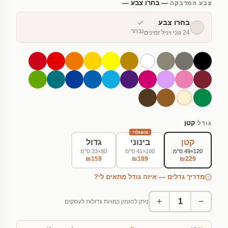
— בחרו צבע —
צבע המדבקה
בחרו צבע
נבחר
24 גוני ויניל זמינים
קטן
גודל
פופולרי
קטן
בינוני
גדול
120×49 ס"מ
100×41 ס"מ
80×33 ס"מ
₪159
₪189
₪229
מדריך גדלים — איזה גודל מתאים לי?
+
−
ניתן להזמין כמויות גדולות לעסקים