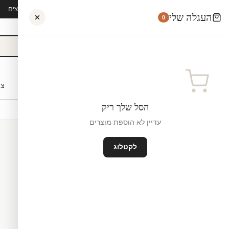
קיץ 2026 · משלוח חינם מ-₪300 · ייצור 48 שעות · 15,000+ לקוחות מרוצים
העגלה שלי
0
אישי
לקוחות עסקיים
מעצבים
בתי ספר
השראה
צו
הסל שלך ריק
עדיין לא הוספת מוצרים
לקטלוג
מדבקות לקיר
ייצור ישראל
₪0
גודל קטן — 81×80 ס"מ ס"מ