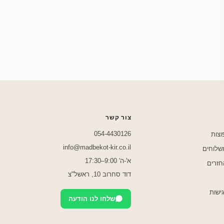
שלחו לנו בוואטסאפ
צור קשר
054-4430126
וצות
info@madbekot-kir.co.il
משלוחים
א'-ה' 9:00–17:30
חזרים
דוד סחרוב 10, ראשל"צ
ישות
שלחו לנו הודעה