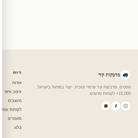
מוצרי מלאי — 30 יום החזרה מלאה. מוצרים מותאמים אישית — החזרה רק בפגם ייצור. נדיר שזה קורה.
צריכים עזרה בבחירה?
שלחו לנו בוואטסאפ — נמליץ על גודל, צבע ועיצוב שיתאים לחדר שלכם.
ניווט
מדבקות קיר
אודות
טפטים, מדבקות קיר וציפויי זכוכית. ייצור במפעל בישראל.
עיצוב אישי
15,000+ לקוחות מרוצים.
מעצבים
לקוחות עסקי
מאמרים
בלוג