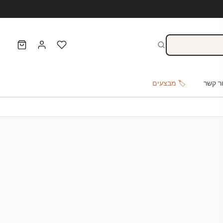
ר קשר
🏷️ מבצעים