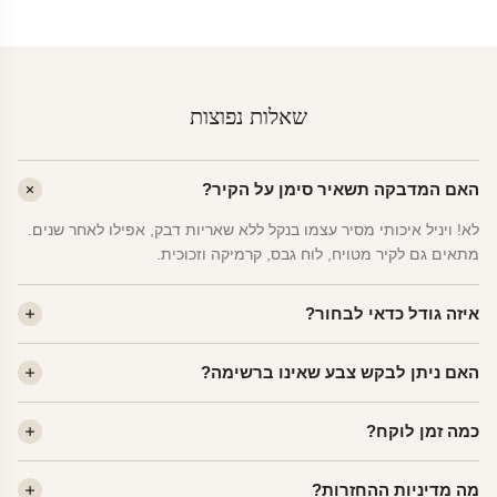
שאלות נפוצות
האם המדבקה תשאיר סימן על הקיר?
לא! ויניל איכותי מסיר עצמו בנקל ללא שאריות דבק, אפילו לאחר שנים.
מתאים גם לקיר מטויח, לוח גבס, קרמיקה וזכוכית.
איזה גודל כדאי לבחור?
לחדר ילדים ממוצע — גודל M (60×78 ס"מ) הוא הנפוץ ביותר. לחדר
האם ניתן לבקש צבע שאינו ברשימה?
שינה של מבוגרים — L. לפינה קטנה — S.
כן! יש לנו מעל 80 גוני ויניל. שלחו לנו בוואטסאפ ונשלח לכם דוגמית. רוב
כמה זמן לוקח?
הצבעים זמינים ללא תוספת מחיר.
ייצור 48 שעות. משלוח 1–3 ימי עסקים לכל הארץ. הזמנות שנכנסות עד
מה מדיניות ההחזרות?
14:00 — יצאו באותו יום.