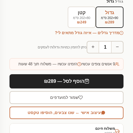
גדול
גודל
גדול
קטן
90×202 ס"מ
80×202 ס"מ
₪249
₪289
מדריך גדלים — איזה גודל מתאים לי?
+
−
ניתן להזמין כמויות גדולות לעסקים
9
אנשים צופים עכשיו
הזמינו עכשיו — משלוח תוך 48 שעות
הוסף לסל — ₪289
שמור למועדפים
עיצוב אישי ← שנו צבעים, הוסיפו טקסט
משלוח חינם