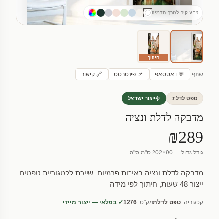
צבע קיר לצורך הדמיה
חיתוך
שתף:
💬 וואטסאפ
📌 פינטרסט
🔗 קישור
טפט לדלת
ייצור ישראל
מדבקה לדלת ונציה
₪289
גודל גדול — 90×202 ס"מ ס"מ
מדבקה לדלת ונציה באיכות פרמיום. שייכת לקטגוריית טפטים.
ייצור 48 שעות, חיתוך לפי מידה.
קטגוריה:
טפט לדלת
מק"ט:
1276
✓ במלאי — ייצור מיידי