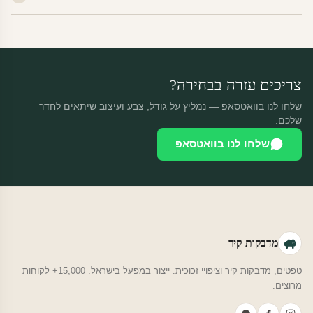
מוצרי מלאי — 30 יום החזרה מלאה. מוצרים מותאמים אישית —
החזרה רק בפגם ייצור. נדיר שזה קורה.
צריכים עזרה בבחירה?
שלחו לנו בוואטסאפ — נמליץ על גודל, צבע ועיצוב שיתאים לחדר
שלכם.
שלחו לנו בוואטסאפ
מדבקות קיר
טפטים, מדבקות קיר וציפויי זכוכית. ייצור במפעל בישראל. 15,000+ לקוחות
מרוצים.