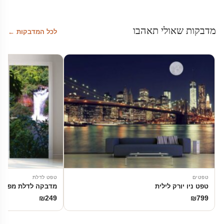
מדבקות שאולי תאהבו
לכל המדבקות ←
טפטים
טפט לדלת
טפט ניו יורק לילית
מדבקה לדלת מפל ב
₪
249
₪
799