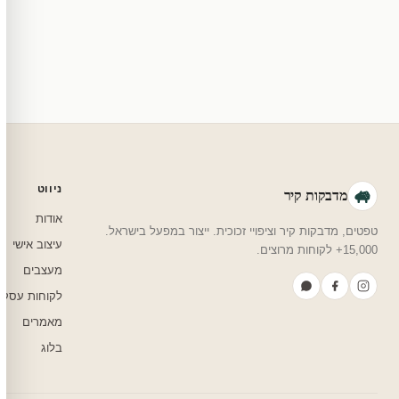
צריכים עזרה בבחירה?
שלחו לנו בוואטסאפ — נמליץ על גודל, צבע ועיצוב שיתאים לחדר שלכם.
ניווט
מדבקות קיר
אודות
טפטים, מדבקות קיר וציפויי זכוכית. ייצור במפעל בישראל.
עיצוב אישי
15,000+ לקוחות מרוצים.
מעצבים
לקוחות עסקי
מאמרים
בלוג