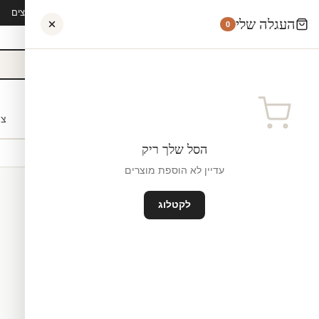
קיץ 2026 · משלוח חינם מ-₪300 · ייצור 48 שעות · 15,000+ לקוחות מרוצים
העגלה שלי
0
אישי
לקוחות עסקיים
מעצבים
בתי ספר
השראה
צו
הסל שלך ריק
עדיין לא הוספת מוצרים
לקטלוג
טפט לדלת
ייצור ישראל
₪0
גודל גדול — 90×202 ס"מ ס"מ