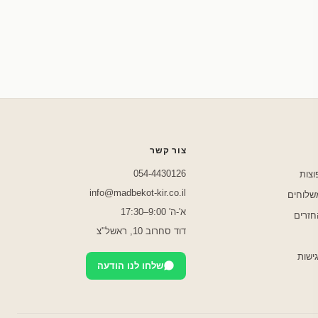
שלחו לנו בוואטסאפ
צור קשר
054-4430126
וצות
info@madbekot-kir.co.il
משלוחים
א'-ה' 9:00–17:30
חזרים
דוד סחרוב 10, ראשל"צ
ישות
שלחו לנו הודעה