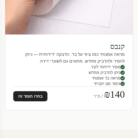
קנבס
מראה אמנותי כמו ציור על בד. הדבקה ידידותית — ניתן
להסיר ולהדביק מחדש. מתאים גם לשוכרי דירה.
מסיר ידידותי לקיר
ניתן להדביק מחדש
מראה בד אמנותי
גימור מט יוקרתי
₪140
/ מ"ר
בחרו חומר זה