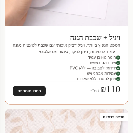
ויניל + שכבת הגנה
הטפט הנפוץ ביותר. ויניל דביק איכותי עם שכבת לטינציה מגנה
— עמיד לרטיבות, ניתן לניקוי, גימור מט אלגנטי.
חומר נון-וובן עמיד
אינו דוהה בשמש
ידידותי לסביבה — ללא PVC
עמידות מבחני אש
ניתן להסרה ללא שאריות
₪110
/ מ"ר
בחרו חומר זה
מראה פרמיום