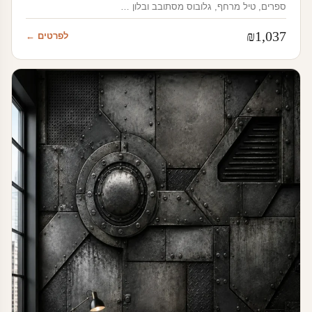
ספרים, טיל מרחף, גלובוס מסתובב ובלון …
₪
1,037
לפרטים ←