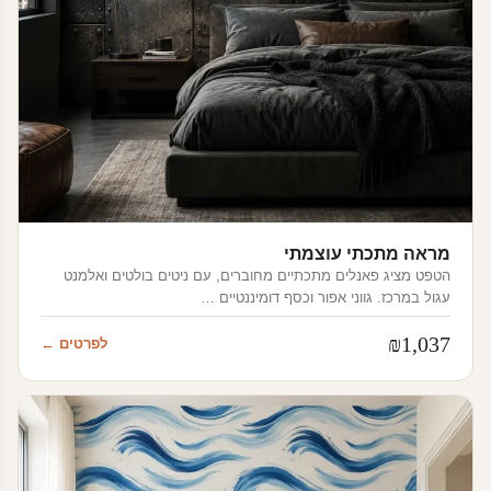
מראה מתכתי עוצמתי
הטפט מציג פאנלים מתכתיים מחוברים, עם ניטים בולטים ואלמנט
עגול במרכז. גווני אפור וכסף דומיננטיים …
₪
1,037
לפרטים ←