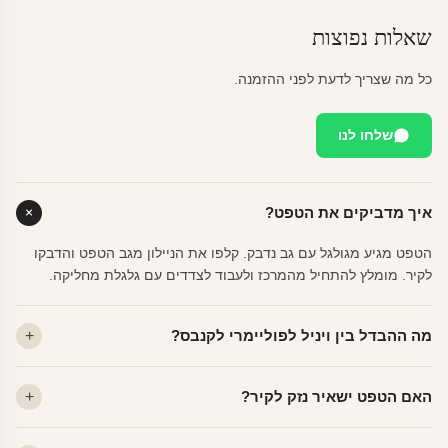
שאלות נפוצות
כל מה שצריך לדעת לפני ההזמנה.
שלחו לנו
איך מדביקים את הטפט?
הטפט מגיע מגולגל עם גב נדבק. קלפו את הניילון מגב הטפט והדבקו
לקיר. מומלץ להתחיל מהמרכז ולעבוד לצדדים עם גלגלת מחליקה.
מה ההבדל בין ויניל לפוליימרי לקנבס?
ויניל — עמיד, רחיץ, לכל חדר. פוליימרי — טקסטורה עדינה, מרקם
האם הטפט ישאיר נזק לקיר?
פרמיום. קנבס — בד אמנותי יוקרתי, מט.
לא. ויניל איכותי מסיר עצמו ללא שאריות דבק, אפילו לאחר שנים.