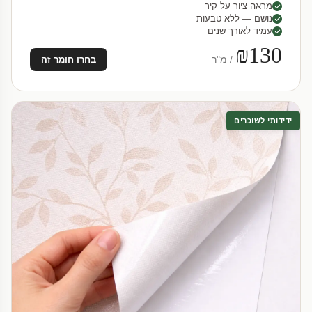
מראה ציור על קיר
נושם — ללא טבעות
עמיד לאורך שנים
₪130
/ מ"ר
בחרו חומר זה
ידידותי לשוכרים