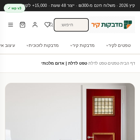
קיץ 2026 · משלוח חינם מ-₪300 · ייצור 48 שעות · 15,000+ לקוחות מרוצים
wp v3 ✓
טפטים לקיר
מדבקות קיר
מדבקות לזכוכית
עיצוב אי
דף הבית
›
טפטים
›
טפט לדלת
›
טפט לדלת | אדום מלכותי