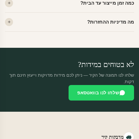
כמה זמן מייצור עד הבית?
מתאים לקיר מטויח, גבס, קרמיקה וזכוכית.
ייצור 48 שעות + משלוח 1–3 ימי עסקים. הזמנות שנכנסות עד 14:00 —
מה מדיניות ההחזרות?
יוצאות באותו יום.
מוצרים מותאמים אישית — החזרה רק בפגם ייצור. נחליף ללא עלות +
משלוח חינם.
לא בטוחים במידות?
שלחו לנו תמונה של הקיר — ניתן לכם מידות מדויקות וייעוץ חינם תוך
דקות.
שלחו לנו בוואטסאפ
מדבקות קיר