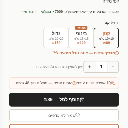
לפי מידה.
קטגוריה:
מדבקות קיר לאריחים
מק"ט:
7009
✓ במלאי — ייצור מיידי
קטן
גודל
פופולרי
קטן
בינוני
גדול
10×10 ס"מ
15×15 ס"מ
20×20 ס"מ
₪159
₪129
₪89
מדריך גדלים — איזה גודל מתאים לי?
+
−
ניתן להזמין כמויות גדולות לעסקים
10
אנשים צופים עכשיו
הזמינו עכשיו — משלוח תוך 48 שעות
הוסף לסל — ₪89
שמור למועדפים