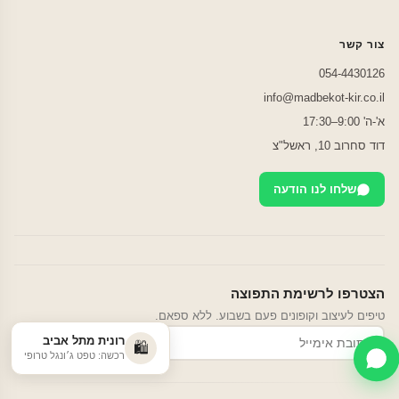
צור קשר
054-4430126
info@madbekot-kir.co.il
א'-ה' 9:00–17:30
דוד סחרוב 10, ראשל"צ
שלחו לנו הודעה
הצטרפו לרשימת התפוצה
טיפים לעיצוב וקופונים פעם בשבוע. ללא ספאם.
רונית מתל אביב
הרשמה
🛍️
רכשה: טפט ג׳ונגל טרופי