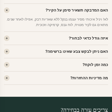
האם המדבקה תשאיר סימן על הקיר?
לא! ויניל איכותי מסיר עצמו בנקל ללא שאריות דבק, אפילו לאחר שנים.
מתאים גם לקיר מטויח, לוח גבס, קרמיקה וזכוכית.
איזה גודל כדאי לבחור?
לחדר ילדים ממוצע — גודל M (60×78 ס"מ) הוא הנפוץ ביותר. לחדר
האם ניתן לבקש צבע שאינו ברשימה?
שינה של מבוגרים — L. לפינה קטנה — S.
כן! יש לנו מעל 80 גוני ויניל. שלחו לנו בוואטסאפ ונשלח לכם דוגמית. רוב
כמה זמן לוקח?
הצבעים זמינים ללא תוספת מחיר.
ייצור 48 שעות. משלוח 1–3 ימי עסקים לכל הארץ. הזמנות שנכנסות עד
מה מדיניות ההחזרות?
14:00 — יצאו באותו יום.
מוצרי מלאי — 30 יום החזרה מלאה. מוצרים מותאמים אישית —
החזרה רק בפגם ייצור. נדיר שזה קורה.
צריכים עזרה בבחירה?