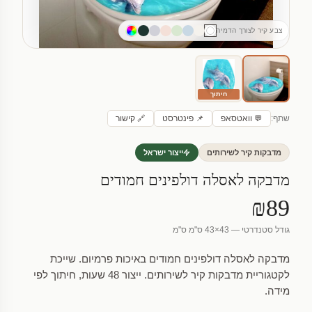
צבע קיר לצורך הדמיה
חיתוך
שתף:
💬 וואטסאפ
📌 פינטרסט
🔗 קישור
מדבקות קיר לשירותים
ייצור ישראל
מדבקה לאסלה דולפינים חמודים
₪89
גודל סטנדרטי — 43×43 ס"מ ס"מ
מדבקה לאסלה דולפינים חמודים באיכות פרמיום. שייכת
לקטגוריית מדבקות קיר לשירותים. ייצור 48 שעות, חיתוך לפי
מידה.