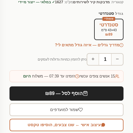
קטגוריה:
מדבקות קיר לשירותים
מק"ט:
1627
✓ במלאי — ייצור מיידי
סטנדרטי
גודל
פופולרי
סטנדרטי
43×43 ס"מ
₪89
מדריך גדלים — איזה גודל מתאים לי?
+
−
ניתן להזמין כמויות גדולות לעסקים
15
אנשים צופים עכשיו
הזמינו עד 07:39 — משלוח
היום
הוסף לסל — ₪89
שמור למועדפים
עיצוב אישי ← שנו צבעים, הוסיפו טקסט