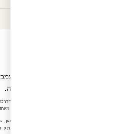
הרכבה בעצמכ
קלה ופשוטה.
ואינה דורשת כלים מיוחד
נקו את הקיר ממוך, ש
1
מדדו ומסמנו את קו 
2