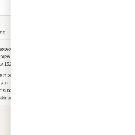
משלוח חינם
מעל ₪300
תיאור
חומרים
התק
המדבקות החלביות שלנו מאפשרו
ניתן להדביק על כל זכוכית שקופה
המדבקה מגיע ברוחב של 152 על מטר רץ.
שיטת הדבקה: משטח הזכוכית שמד
להרטיב את הזכוכית לפני הדבקה
להצעות מחיר שלחו מייל עם מיד
ההתקנה. madbekotkir.sale@gmail.com