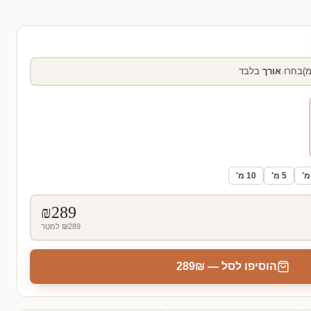
בחרו
אורך
בלבד
5 מ'
10 מ'
₪
289
₪289 למטר
הוסיפו לסל — ₪
289