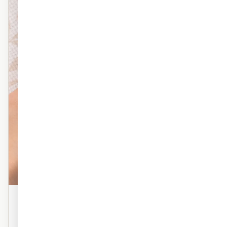
פוליימרי טקסטורה
טפט פוליימרי פרמיום עם טקסטורה עדינה. מראה אמנותי,