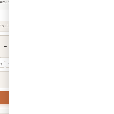
קטגוריה:
מדבקות לזכוכית
מק"ט:
6768
כמות — לפי מטר
רוחב:
1.52 מ'
(152 ס"מ)
קבוע
−
+
מטר
בחירה מהירה:
1 מ'
2 מ'
3 מ'
סה"כ להזמנה
1
מטר × ₪289