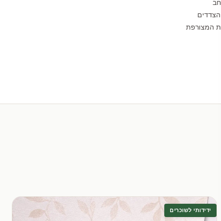
חב
הצדדים
לת המצורפת
ידידותי לשוכרים