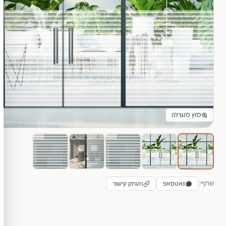
לחץ להגדלה
שתף:
וואטסאפ
העתק קישור