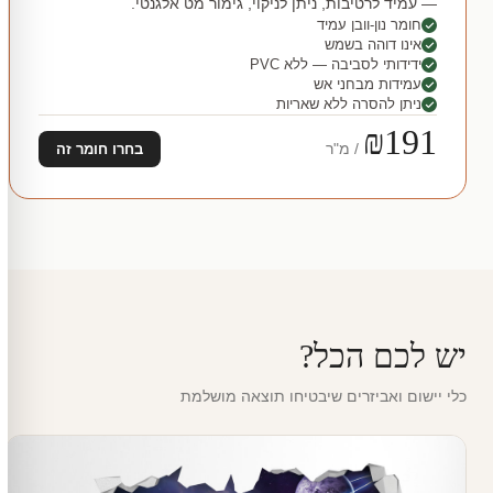
— עמיד לרטיבות, ניתן לניקוי, גימור מט אלגנטי.
חומר נון-וובן עמיד
אינו דוהה בשמש
ידידותי לסביבה — ללא PVC
עמידות מבחני אש
ניתן להסרה ללא שאריות
₪191
/ מ"ר
בחרו חומר זה
יש לכם הכל?
כלי יישום ואביזרים שיבטיחו תוצאה מושלמת