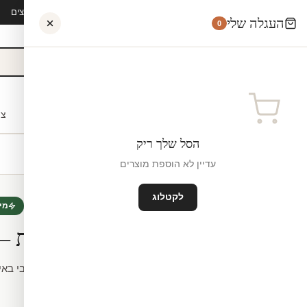
קיץ 2026 · משלוח חינם מ-₪300 · ייצור 48 שעות · 15,000+ לקוחות מרוצים
העגלה שלי
0
אישי
לקוחות עסקיים
מעצבים
בתי ספר
השראה
צו
הסל שלך ריק
עדיין לא הוספת מוצרים
לקטלוג
מדבקות לזכוכית
חדש
מי
מדבקה חלבית – 
לפי מידה.