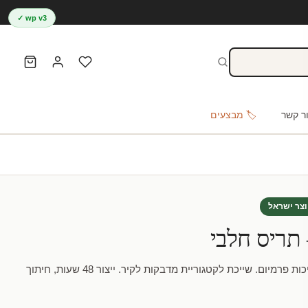
wp v3 ✓
ר קשר
🏷️ מבצעים
וצר ישראל
תריס חלבי
מדבקה חלבית – תריס חלבי באיכות פרמיום. שייכת לקטגוריית מדבקות לקיר. ייצור 48 שעות, חיתוך