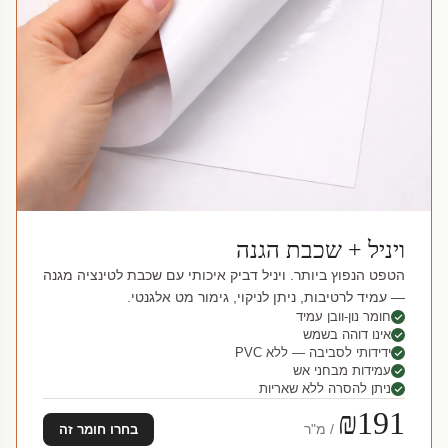
ויניל + שכבת הגנה
הטפט הנפוץ ביותר. ויניל דביק איכותי עם שכבת לטינציה מגנה
— עמיד לרטיבות, ניתן לניקוי, גימור מט אלגנטי.
חומר נון-וובן עמיד
אינו דוהה בשמש
ידידותי לסביבה — ללא PVC
עמידות מבחני אש
ניתן להסרה ללא שאריות
₪191
/ מ"ר
בחרו חומר זה