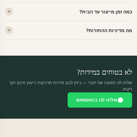
לא. ויניל איכותי מסיר עצמו ללא שאריות דבק, אפילו לאחר שנים.
כמה זמן מייצור עד הבית?
מתאים לקיר מטויח, גבס, קרמיקה וזכוכית.
ייצור 48 שעות + משלוח 1–3 ימי עסקים. הזמנות שנכנסות עד 14:00 —
מה מדיניות ההחזרות?
יוצאות באותו יום.
מוצרים מותאמים אישית — החזרה רק בפגם ייצור. נחליף ללא עלות +
משלוח חינם.
לא בטוחים במידות?
שלחו לנו תמונה של הקיר — ניתן לכם מידות מדויקות וייעוץ חינם תוך
דקות.
שלחו לנו בוואטסאפ