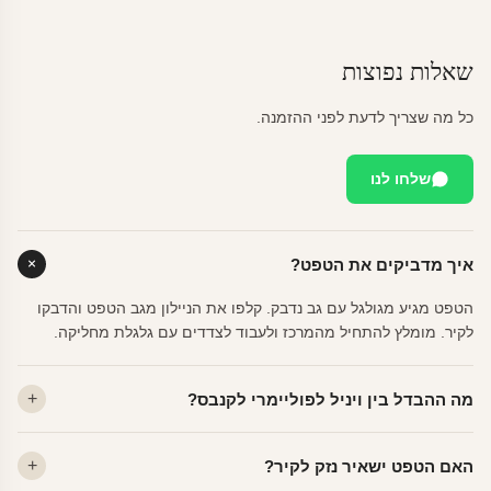
שאלות נפוצות
כל מה שצריך לדעת לפני ההזמנה.
שלחו לנו
איך מדביקים את הטפט?
הטפט מגיע מגולגל עם גב נדבק. קלפו את הניילון מגב הטפט והדבקו
לקיר. מומלץ להתחיל מהמרכז ולעבוד לצדדים עם גלגלת מחליקה.
מה ההבדל בין ויניל לפוליימרי לקנבס?
ויניל — עמיד, רחיץ, לכל חדר. פוליימרי — טקסטורה עדינה, מרקם
האם הטפט ישאיר נזק לקיר?
פרמיום. קנבס — בד אמנותי יוקרתי, מט.