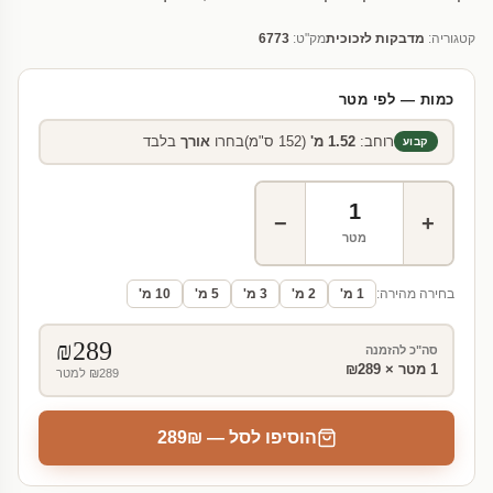
קטגוריה:
מדבקות לזכוכית
מק"ט:
6773
כמות — לפי מטר
רוחב:
1.52 מ'
(152 ס"מ)
בחרו
אורך
בלבד
קבוע
−
+
מטר
בחירה מהירה:
1 מ'
2 מ'
3 מ'
5 מ'
10 מ'
₪
289
סה"כ להזמנה
1
מטר × ₪289
₪289 למטר
הוסיפו לסל — ₪
289