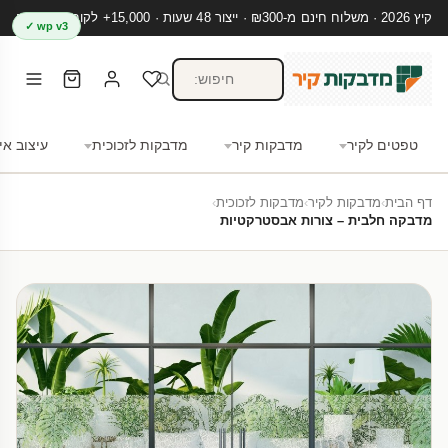
קיץ 2026 · משלוח חינם מ-₪300 · ייצור 48 שעות · 15,000+ לקוחות מרוצים
wp v3 ✓
טפטים לקיר
מדבקות קיר
מדבקות לזכוכית
עיצוב אי
דף הבית
›
מדבקות לקיר
›
מדבקות לזכוכית
›
מדבקה חלבית – צורות אבסטרקטיות