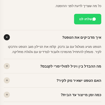
כל מה שצריך לדעת לפני ההזמנה.
שלחו לנו
איך מדביקים את הטפט?
הטפט מגיע מגולגל עם גב נדבק. קלפו את הניילון מגב הטפט והדבקו
לקיר. מומלץ להתחיל מהמרכז ולעבוד לצדדים עם גלגלת מחליקה.
מה ההבדל בין ויניל לפוליימרי לקנבס?
ויניל — עמיד, רחיץ, לכל חדר. פוליימרי — טקסטורה עדינה, מרקם
האם הטפט ישאיר נזק לקיר?
פרמיום. קנבס — בד אמנותי יוקרתי, מט.
לא. ויניל איכותי מסיר עצמו ללא שאריות דבק, אפילו לאחר שנים.
כמה זמן מייצור עד הבית?
מתאים לקיר מטויח, גבס, קרמיקה וזכוכית.
ייצור 48 שעות + משלוח 1–3 ימי עסקים. הזמנות שנכנסות עד 14:00 —