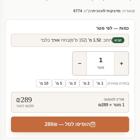
קטגוריה:
מדבקות לזכוכית
מק"ט:
6774
כמות — לפי מטר
רוחב:
1.52 מ'
(152 ס"מ)
בחרו
אורך
בלבד
קבוע
−
+
מטר
בחירה מהירה:
1 מ'
2 מ'
3 מ'
5 מ'
10 מ'
₪
289
סה"כ להזמנה
1
מטר × ₪289
₪289 למטר
הוסיפו לסל — ₪
289