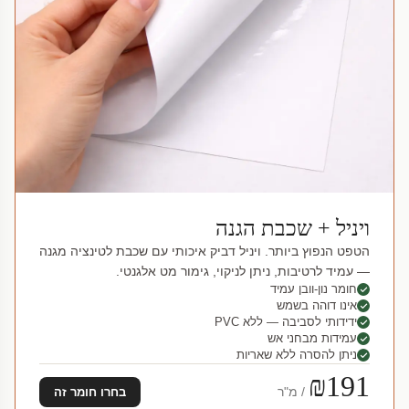
ויניל + שכבת הגנה
הטפט הנפוץ ביותר. ויניל דביק איכותי עם שכבת לטינציה מגנה
— עמיד לרטיבות, ניתן לניקוי, גימור מט אלגנטי.
חומר נון-וובן עמיד
אינו דוהה בשמש
ידידותי לסביבה — ללא PVC
עמידות מבחני אש
ניתן להסרה ללא שאריות
₪191
/ מ"ר
בחרו חומר זה