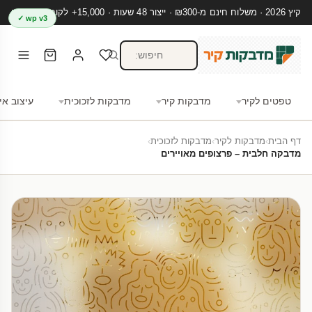
קיץ 2026 · משלוח חינם מ-₪300 · ייצור 48 שעות · 15,000+ לקוחות מרוצים
wp v3 ✓
טפטים לקיר
מדבקות קיר
מדבקות לזכוכית
עיצוב אי
דף הבית
›
מדבקות לקיר
›
מדבקות לזכוכית
›
מדבקה חלבית – פרצופים מאויירים