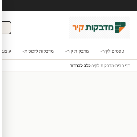
טפטים לקיר
מדבקות קיר
מדבקות לזכוכית
עיצוב 
דף הבית
›
מדבקות לקיר
›
כלב לברדור