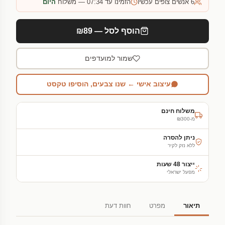
6
אנשים צופים עכשיו
הזמינו עד 07:34 — משלוח
היום
הוסף לסל — ₪89
שמור למועדפים
עיצוב אישי ← שנו צבעים, הוסיפו טקסט
משלוח חינם
מ-₪300
ניתן להסרה
ללא נזק לקיר
ייצור 48 שעות
מפעל ישראלי
תיאור
מפרט
חוות דעת