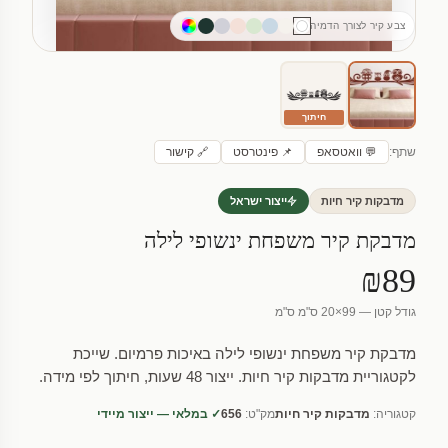
צבע קיר לצורך הדמיה
חיתוך
שתף:
💬 וואטסאפ
📌 פינטרסט
🔗 קישור
מדבקות קיר חיות
ייצור ישראל
מדבקת קיר משפחת ינשופי לילה
₪89
גודל קטן — 99×20 ס"מ ס"מ
מדבקת קיר משפחת ינשופי לילה באיכות פרמיום. שייכת
לקטגוריית מדבקות קיר חיות. ייצור 48 שעות, חיתוך לפי מידה.
קטגוריה:
מדבקות קיר חיות
מק"ט:
656
✓ במלאי — ייצור מיידי