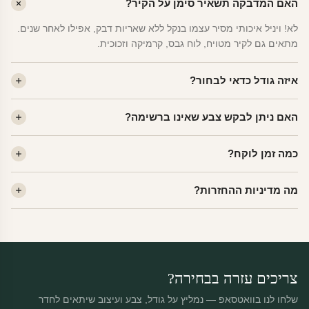
האם המדבקה תשאיר סימן על הקיר?
לא! ויניל איכותי מסיר עצמו בנקל ללא שאריות דבק, אפילו לאחר שנים.
מתאים גם לקיר מטויח, לוח גבס, קרמיקה וזכוכית.
איזה גודל כדאי לבחור?
לחדר ילדים ממוצע — גודל M (60×78 ס"מ) הוא הנפוץ ביותר. לחדר
האם ניתן לבקש צבע שאינו ברשימה?
שינה של מבוגרים — L. לפינה קטנה — S.
כן! יש לנו מעל 80 גוני ויניל. שלחו לנו בוואטסאפ ונשלח לכם דוגמית. רוב
כמה זמן לוקח?
הצבעים זמינים ללא תוספת מחיר.
ייצור 48 שעות. משלוח 1–3 ימי עסקים לכל הארץ. הזמנות שנכנסות עד
מה מדיניות ההחזרות?
14:00 — יצאו באותו יום.
מוצרי מלאי — 30 יום החזרה מלאה. מוצרים מותאמים אישית —
החזרה רק בפגם ייצור. נדיר שזה קורה.
צריכים עזרה בבחירה?
שלחו לנו בוואטסאפ — נמליץ על גודל, צבע ועיצוב שיתאים לחדר