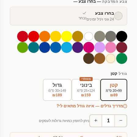
— בחרו צבע —
צבע המדבקה
בחרו צבע
נבחר
24 גוני ויניל זמינים
קטן
גודל
פופולרי
קטן
בינוני
גדול
99×20 ס"מ
124×25 ס"מ
149×30 ס"מ
₪189
₪159
₪89
מדריך גדלים — איזה גודל מתאים לי?
+
−
ניתן להזמין כמויות גדולות לעסקים