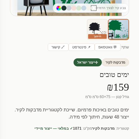
צבע קיר לצורך הדמיה
חיתוך
שתף:
💬 וואטסאפ
📌 פינטרסט
🔗 קישור
מדבקות לקיר
ייצור ישראל
ימים טובים
₪159
גודל קטן — 75×60 ס"מ ס"מ
ימים טובים באיכות פרמיום. שייכת לקטגוריית מדבקות לקיר.
ייצור 48 שעות, חיתוך לפי מידה.
קטגוריה:
מדבקות לקיר
מק"ט:
1071
✓ במלאי — ייצור מיידי