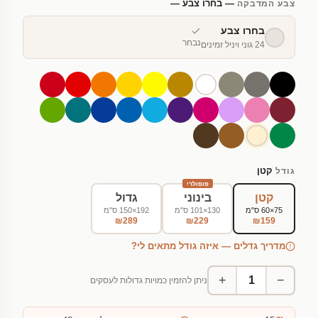
— בחרו צבע —
צבע המדבקה
בחרו צבע
נבחר
24 גוני ויניל זמינים
קטן
גודל
פופולרי
קטן
בינוני
גדול
75×60 ס"מ
130×101 ס"מ
192×150 ס"מ
₪289
₪229
₪159
מדריך גדלים — איזה גודל מתאים לי?
+
−
ניתן להזמין כמויות גדולות לעסקים