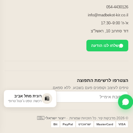
054-4430126
info@madbekot-kir.co.il
א'-ה' 9:00–17:30
דוד סחרוב 10, ראשל"צ
שלחו לנו הודעה
הצטרפו לרשימת התפוצה
טיפים לעיצוב וקופונים פעם בשבוע. ללא ספאם.
רונית מתל אביב
הרשמה
🛍️
רכשה: טפט ג׳ונגל טרופי
© 2026 מדבקות קיר. כל הזכויות שמורות. ·
ייצור ישראלי 🇮🇱
VISA
MasterCard
ישראכרט
PayPal
Bit