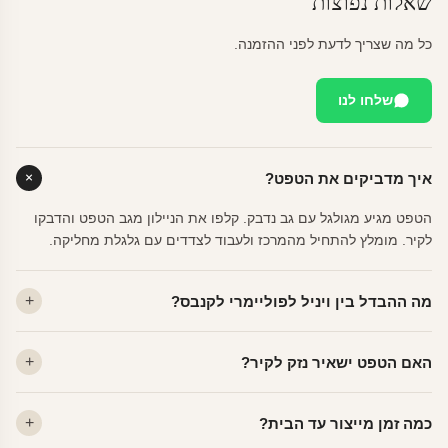
שאלות נפוצות
כל מה שצריך לדעת לפני ההזמנה.
שלחו לנו
איך מדביקים את הטפט?
הטפט מגיע מגולגל עם גב נדבק. קלפו את הניילון מגב הטפט והדבקו
לקיר. מומלץ להתחיל מהמרכז ולעבוד לצדדים עם גלגלת מחליקה.
מה ההבדל בין ויניל לפוליימרי לקנבס?
ויניל — עמיד, רחיץ, לכל חדר. פוליימרי — טקסטורה עדינה, מרקם
האם הטפט ישאיר נזק לקיר?
פרמיום. קנבס — בד אמנותי יוקרתי, מט.
לא. ויניל איכותי מסיר עצמו ללא שאריות דבק, אפילו לאחר שנים.
כמה זמן מייצור עד הבית?
מתאים לקיר מטויח, גבס, קרמיקה וזכוכית.