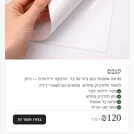
קנבס
מראה אמנותי כמו ציור על בד. הדבקה ידידותית — ניתן
להסיר ולהדביק מחדש. מתאים גם לשוכרי דירה.
מסיר ידידותי לקיר
ניתן להדביק מחדש
מראה בד אמנותי
גימור מט יוקרתי
₪120
/ מ"ר
בחרו חומר זה