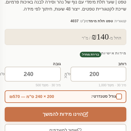
טפט | שער תלת מימדי עם נוף של נהר וסירה לבנה באיכות פרמיום.
שייכת לקטגוריית טפטים. ייצור 48 שעות, חיתוך לפי מידה.
קטגוריה:
טפט תלת מימד
מק"ט:
4037
₪140
החל מ-
/ מ"ר
מידות אישיות
ברירת מחדל
רוחב
גובה
ס"מ
ס"מ
×
מינ' 30 · מקס' 1,000
מינ' 30 · מקס' 500
200 × 240 ס"מ — ₪570
גודל סטנדרטי:
הזינו מידות להמשך
שמור למועדפים