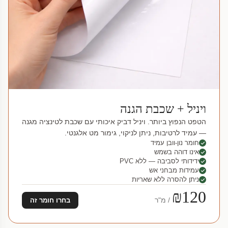
ויניל + שכבת הגנה
הטפט הנפוץ ביותר. ויניל דביק איכותי עם שכבת לטינציה מגנה
— עמיד לרטיבות, ניתן לניקוי, גימור מט אלגנטי.
חומר נון-וובן עמיד
אינו דוהה בשמש
ידידותי לסביבה — ללא PVC
עמידות מבחני אש
ניתן להסרה ללא שאריות
₪120
/ מ"ר
בחרו חומר זה