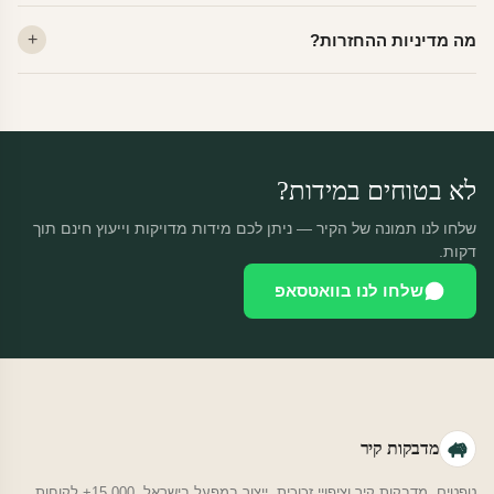
ייצור 48 שעות + משלוח 1–3 ימי עסקים. הזמנות שנכנסות עד 14:00 —
מה מדיניות ההחזרות?
יוצאות באותו יום.
מוצרים מותאמים אישית — החזרה רק בפגם ייצור. נחליף ללא עלות +
משלוח חינם.
לא בטוחים במידות?
שלחו לנו תמונה של הקיר — ניתן לכם מידות מדויקות וייעוץ חינם תוך
דקות.
שלחו לנו בוואטסאפ
מדבקות קיר
טפטים, מדבקות קיר וציפויי זכוכית. ייצור במפעל בישראל. 15,000+ לקוחות