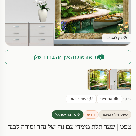
לחץ להגדלה
📷
תראה את זה איך זה בחדר שלך
שתף:
וואטסאפ
העתק קישור
טפט תלת מימד
חדש
מיוצר ישראל
טפט | שער תלת מימדי עם נוף של נהר וסירה לבנה