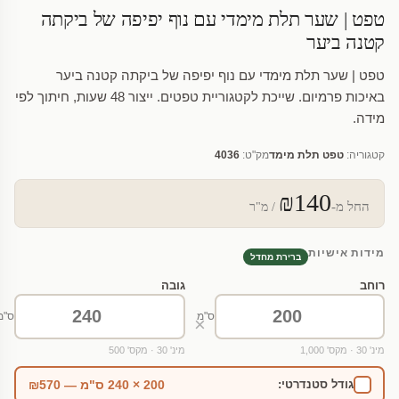
טפט | שער תלת מימדי עם נוף יפיפה של ביקתה
קטנה ביער
טפט | שער תלת מימדי עם נוף יפיפה של ביקתה קטנה ביער
באיכות פרמיום. שייכת לקטגוריית טפטים. ייצור 48 שעות, חיתוך לפי
מידה.
קטגוריה:
טפט תלת מימד
מק"ט:
4036
₪140
החל מ-
/ מ"ר
מידות אישיות
ברירת מחדל
רוחב
גובה
ס"מ
ס"מ
×
מינ' 30 · מקס' 1,000
מינ' 30 · מקס' 500
200 × 240 ס"מ — ₪570
גודל סטנדרטי: