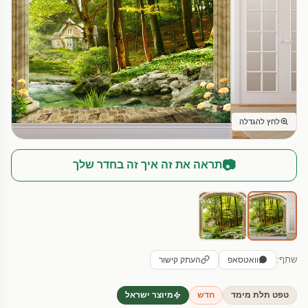
לחץ להגדלה
📷
תראה את זה איך זה בחדר שלך
שתף:
וואטסאפ
העתק קישור
טפט תלת מימד
חדש
מיוצר ישראל