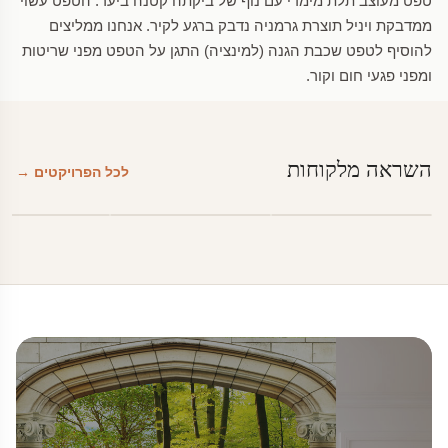
טפט מעוצב תלת מימדי עם נוף של ביקתה קטנה ביער. הטפט עשוי
ממדבקת ויניל תוצרת גרמניה נדבק ברגע לקיר. אנחנו ממליצים
להוסיף לטפט שכבת הגנה (למינציה) התגן על הטפט מפני שריטות
ומפני פגעי חום וקור.
השראה מלקוחות
לכל הפרויקטים →