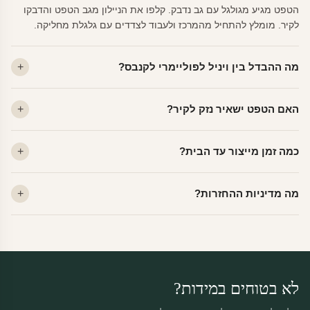
הטפט מגיע מגולגל עם גב נדבק. קלפו את הניילון מגב הטפט והדבקו
לקיר. מומלץ להתחיל מהמרכז ולעבוד לצדדים עם גלגלת מחליקה.
מה ההבדל בין ויניל לפוליימרי לקנבס?
ויניל — עמיד, רחיץ, לכל חדר. פוליימרי — טקסטורה עדינה, מרקם
האם הטפט ישאיר נזק לקיר?
פרמיום. קנבס — בד אמנותי יוקרתי, מט.
לא. ויניל איכותי מסיר עצמו ללא שאריות דבק, אפילו לאחר שנים.
כמה זמן מייצור עד הבית?
מתאים לקיר מטויח, גבס, קרמיקה וזכוכית.
ייצור 48 שעות + משלוח 1–3 ימי עסקים. הזמנות שנכנסות עד 14:00 —
מה מדיניות ההחזרות?
יוצאות באותו יום.
מוצרים מותאמים אישית — החזרה רק בפגם ייצור. נחליף ללא עלות +
משלוח חינם.
לא בטוחים במידות?