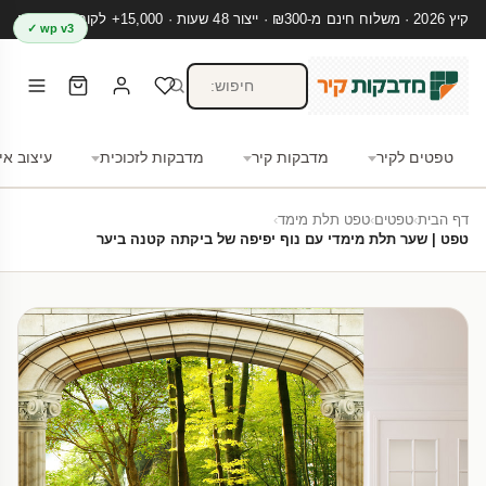
קיץ 2026 · משלוח חינם מ-₪300 · ייצור 48 שעות · 15,000+ לקוחות מרוצים
wp v3 ✓
טפטים לקיר
מדבקות קיר
מדבקות לזכוכית
עיצוב אי
דף הבית
›
טפטים
›
טפט תלת מימד
›
טפט | שער תלת מימדי עם נוף יפיפה של ביקתה קטנה ביער