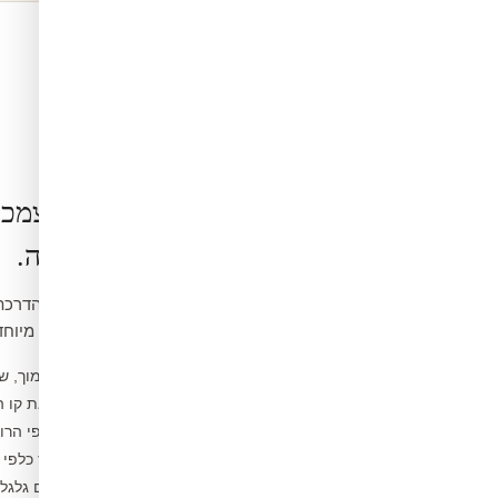
הרכבה בעצמכ
קלה ופשוטה.
ואינה דורשת כלים מיוחד
נקו את הקיר ממוך, ש
1
מדדו ומסמנו את קו 
2
פיצלו לפסים לפי הרו
3
הדבקו מהמרכז כלפי 
4
הסירו בועות עם גלג
5