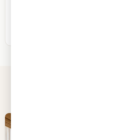
מראה ציור על קיר
נושם — ללא טבעות
עמיד לאורך שנים
₪120
/ מ"ר
בחרו חומר זה