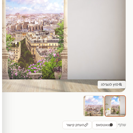
לחץ להגדלה
שתף:
וואטסאפ
העתק קישור