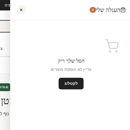
קיץ 2026 · משלוח חינם מ-₪300 · ייצור 48 שעות · 15,000+ לקוחות מרוצים
העגלה שלי
0
אישי
לקוחות עסקיים
מעצבים
בתי ספר
השראה
צו
הסל שלך ריק
עדיין לא הוספת מוצרים
לקטלוג
טפט תלת מימד
חדש
מיו
טפט | שער קטן ו
לפי מידה.