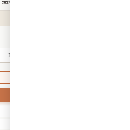
קטגוריה:
טפט תלת מימד
מק"ט:
3937
₪140
החל מ-
/ מ"ר
מידות אישיות
ברירת מחדל
רוחב
מינ' 30 · מקס' 1,000
גודל סטנדרטי: