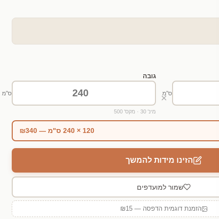
גובה
ס"מ
ס"מ
×
מינ' 30 · מקס' 500
120 × 240 ס"מ — ₪340
הזינו מידות להמשך
שמור למועדפים
הזמנת דוגמית הדפסה — ₪15