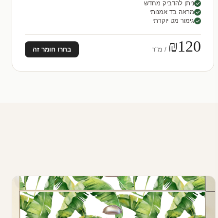
ניתן להדביק מחדש
מראה בד אמנותי
גימור מט יוקרתי
₪120
/ מ"ר
בחרו חומר זה