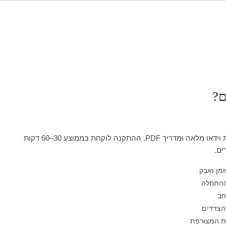
ם?
כל טפט מגיע עם הדרכת וידאו מלאה ומדריך PDF. ההתקנה לוקחת בממוצע 30–60 דקות
ים.
ומן ואבק
ההתחלה
חב
הצדדים
לת המצורפת