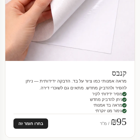
קנבס
מראה אמנותי כמו ציור על בד. הדבקה ידידותית — ניתן
להסיר ולהדביק מחדש. מתאים גם לשוכרי דירה.
מסיר ידידותי לקיר
ניתן להדביק מחדש
מראה בד אמנותי
גימור מט יוקרתי
₪95
/ מ"ר
בחרו חומר זה