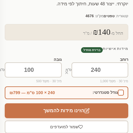
יוקרתי. ייצור 48 שעות, חיתוך לפי מידה.
קטגוריה:
טפטים
מק"ט:
4676
₪140
החל מ-
/ מ"ר
מידות אישיות
ברירת מחדל
רוחב
גובה
ס"מ
ס"מ
×
מינ' 30 · מקס' 1,000
מינ' 30 · מקס' 500
240 × 100 ס"מ — ₪799
גודל סטנדרטי:
הזינו מידות להמשך
שמור למועדפים