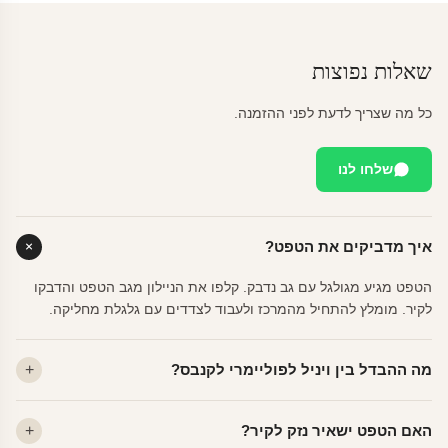
שאלות נפוצות
כל מה שצריך לדעת לפני ההזמנה.
שלחו לנו
איך מדביקים את הטפט?
הטפט מגיע מגולגל עם גב נדבק. קלפו את הניילון מגב הטפט והדבקו
לקיר. מומלץ להתחיל מהמרכז ולעבוד לצדדים עם גלגלת מחליקה.
מה ההבדל בין ויניל לפוליימרי לקנבס?
ויניל — עמיד, רחיץ, לכל חדר. פוליימרי — טקסטורה עדינה, מרקם
האם הטפט ישאיר נזק לקיר?
פרמיום. קנבס — בד אמנותי יוקרתי, מט.