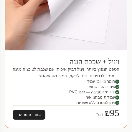
ויניל + שכבת הגנה
הטפט הנפוץ ביותר. ויניל דביק איכותי עם שכבת לטינציה מגנה
— עמיד לרטיבות, ניתן לניקוי, גימור מט אלגנטי.
חומר נון-וובן עמיד
אינו דוהה בשמש
ידידותי לסביבה — ללא PVC
עמידות מבחני אש
ניתן להסרה ללא שאריות
₪95
/ מ"ר
בחרו חומר זה