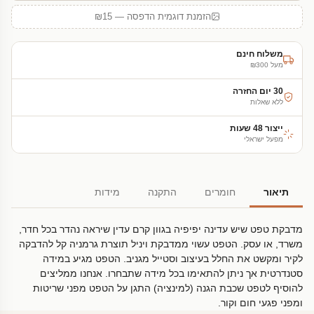
הזמנת דוגמית הדפסה — ₪15
משלוח חינם
מעל ₪300
30 יום החזרה
ללא שאלות
ייצור 48 שעות
מפעל ישראלי
תיאור
חומרים
התקנה
מידות
מדבקת טפט שיש עדינה יפיפיה בגוון קרם עדין שיראה נהדר בכל חדר,
משרד, או עסק. הטפט עשוי ממדבקת ויניל תוצרת גרמניה קל להדבקה
לקיר ומקשט את החלל בעיצוב וסטייל מגניב. הטפט מגיע במידה
סטנדרטית אך ניתן להתאימו בכל מידה שתבחרו. אנחנו ממליצים
להוסיף לטפט שכבת הגנה (למינציה) התגן על הטפט מפני שריטות
ומפני פגעי חום וקור.