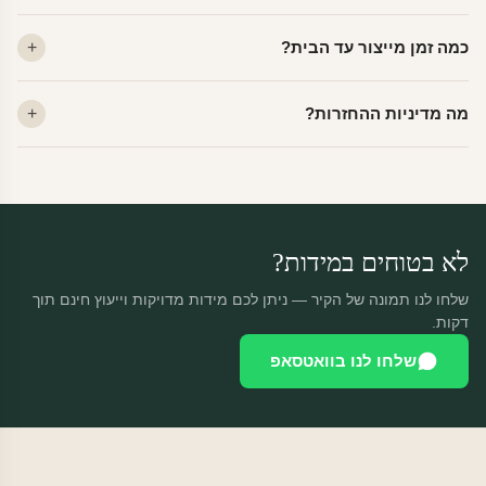
לא. ויניל איכותי מסיר עצמו ללא שאריות דבק, אפילו לאחר שנים.
כמה זמן מייצור עד הבית?
מתאים לקיר מטויח, גבס, קרמיקה וזכוכית.
ייצור 48 שעות + משלוח 1–3 ימי עסקים. הזמנות שנכנסות עד 14:00 —
מה מדיניות ההחזרות?
יוצאות באותו יום.
מוצרים מותאמים אישית — החזרה רק בפגם ייצור. נחליף ללא עלות +
משלוח חינם.
לא בטוחים במידות?
שלחו לנו תמונה של הקיר — ניתן לכם מידות מדויקות וייעוץ חינם תוך
דקות.
שלחו לנו בוואטסאפ