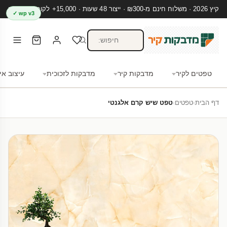
קיץ 2026 · משלוח חינם מ-₪300 · ייצור 48 שעות · 15,000+ לקוחות מרוצים
wp v3 ✓
טפטים לקיר
מדבקות קיר
מדבקות לזכוכית
עיצוב אי
דף הבית
›
טפטים
›
טפט שיש קרם אלגנטי