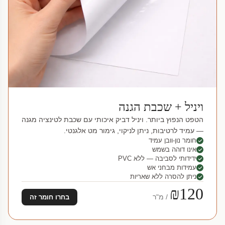
ויניל + שכבת הגנה
הטפט הנפוץ ביותר. ויניל דביק איכותי עם שכבת לטינציה מגנה
— עמיד לרטיבות, ניתן לניקוי, גימור מט אלגנטי.
חומר נון-וובן עמיד
אינו דוהה בשמש
ידידותי לסביבה — ללא PVC
עמידות מבחני אש
ניתן להסרה ללא שאריות
₪120
/ מ"ר
בחרו חומר זה