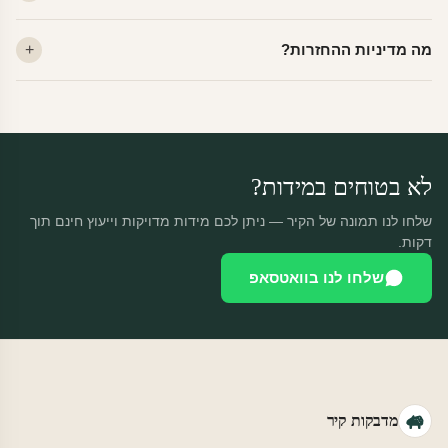
ייצור 48 שעות + משלוח 1–3 ימי עסקים. הזמנות שנכנסות עד 14:00 —
מה מדיניות ההחזרות?
יוצאות באותו יום.
מוצרים מותאמים אישית — החזרה רק בפגם ייצור. נחליף ללא עלות +
משלוח חינם.
לא בטוחים במידות?
שלחו לנו תמונה של הקיר — ניתן לכם מידות מדויקות וייעוץ חינם תוך
דקות.
שלחו לנו בוואטסאפ
מדבקות קיר