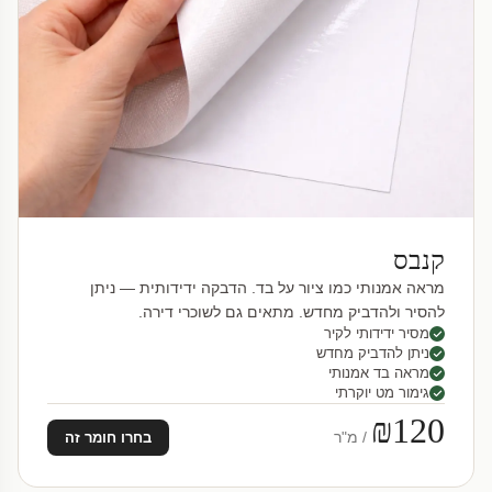
קנבס
מראה אמנותי כמו ציור על בד. הדבקה ידידותית — ניתן
להסיר ולהדביק מחדש. מתאים גם לשוכרי דירה.
מסיר ידידותי לקיר
ניתן להדביק מחדש
מראה בד אמנותי
גימור מט יוקרתי
₪120
/ מ"ר
בחרו חומר זה