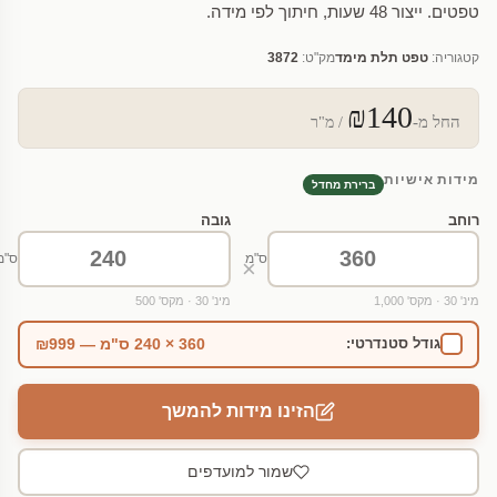
טפטים. ייצור 48 שעות, חיתוך לפי מידה.
קטגוריה:
טפט תלת מימד
מק"ט:
3872
₪140
החל מ-
/ מ"ר
מידות אישיות
ברירת מחדל
רוחב
גובה
ס"מ
ס"מ
×
מינ' 30 · מקס' 1,000
מינ' 30 · מקס' 500
360 × 240 ס"מ — ₪999
גודל סטנדרטי:
הזינו מידות להמשך
שמור למועדפים