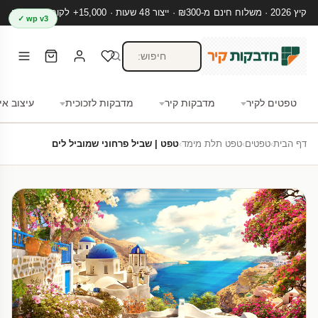
קיץ 2026 · משלוח חינם מ-₪300 · ייצור 48 שעות · 15,000+ לקוחות מרוצים
wp v3 ✓
טפטים לקיר
מדבקות קיר
מדבקות לזכוכית
עיצוב אי
דף הבית
›
טפטים
›
טפט תלת מימד
›
טפט | שביל פרחוני שמוביל לים