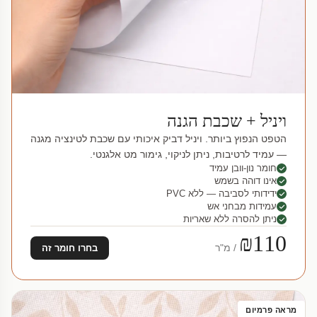
ויניל + שכבת הגנה
הטפט הנפוץ ביותר. ויניל דביק איכותי עם שכבת לטינציה מגנה
— עמיד לרטיבות, ניתן לניקוי, גימור מט אלגנטי.
חומר נון-וובן עמיד
אינו דוהה בשמש
ידידותי לסביבה — ללא PVC
עמידות מבחני אש
ניתן להסרה ללא שאריות
₪110
/ מ"ר
בחרו חומר זה
מראה פרמיום