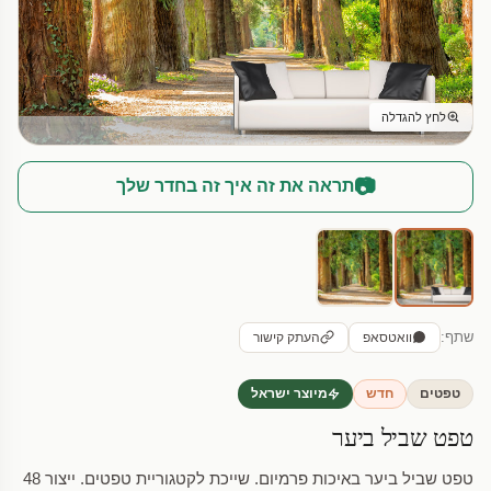
לחץ להגדלה
📷
תראה את זה איך זה בחדר שלך
שתף:
וואטסאפ
העתק קישור
טפטים
חדש
מיוצר ישראל
טפט שביל ביער
טפט שביל ביער באיכות פרמיום. שייכת לקטגוריית טפטים. ייצור 48