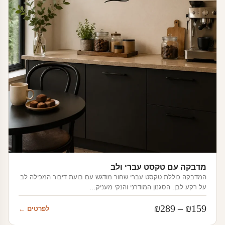
מדבקה עם טקסט עברי ולב
המדבקה כוללת טקסט עברי שחור מודגש עם בועת דיבור המכילה לב
על רקע לבן. הסגנון המודרני והנקי מעניק…
טווח
₪
289
–
₪
159
לפרטים ←
מחירים: