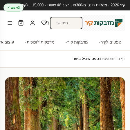
קיץ 2026 · משלוח חינם מ-₪300 · ייצור 48 שעות · 15,000+ לקוחות מרוצים
wp v3 ✓
טפטים לקיר
מדבקות קיר
מדבקות לזכוכית
עיצוב אי
דף הבית
›
טפטים
›
טפט שביל ביער