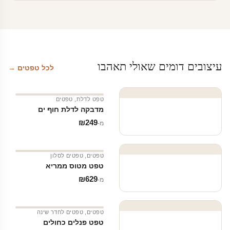
עד
עיצובים דומים שאולי תאהבו
לכל טפטים →
טפט לדלת
,
טפטים
מדבקה לדלת חוף ים
₪
249
מ‑
טפטים
,
טפטים לסלון
טפט מטוס ממריא
₪
629
מ‑
טפטים
,
טפטים לחדר שינה
טפט פנלים כחולים