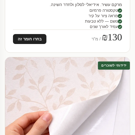
מרקם עשיר. אידיאלי לסלון ולחדר השינה.
טקסטורה פרמיום
מראה ציור על קיר
נושם — ללא טבעות
עמיד לאורך שנים
₪130
/ מ"ר
בחרו חומר זה
ידידותי לשוכרים