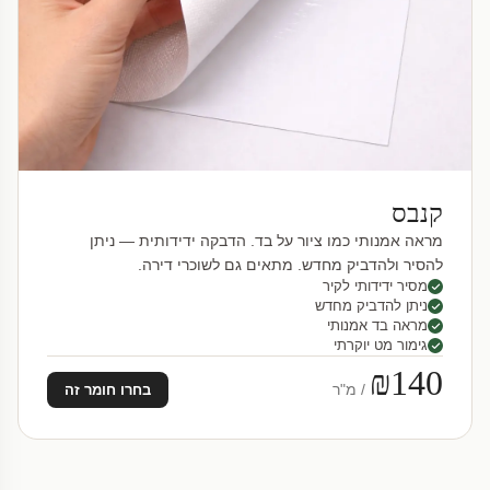
קנבס
מראה אמנותי כמו ציור על בד. הדבקה ידידותית — ניתן
להסיר ולהדביק מחדש. מתאים גם לשוכרי דירה.
מסיר ידידותי לקיר
ניתן להדביק מחדש
מראה בד אמנותי
גימור מט יוקרתי
₪140
/ מ"ר
בחרו חומר זה