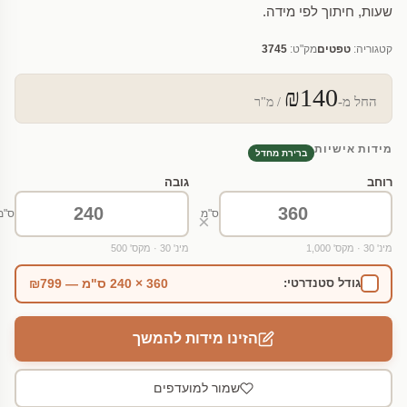
שעות, חיתוך לפי מידה.
קטגוריה:
טפטים
מק"ט:
3745
₪140
החל מ-
/ מ"ר
מידות אישיות
ברירת מחדל
רוחב
גובה
ס"מ
ס"מ
×
מינ' 30 · מקס' 1,000
מינ' 30 · מקס' 500
360 × 240 ס"מ — ₪799
גודל סטנדרטי:
הזינו מידות להמשך
שמור למועדפים