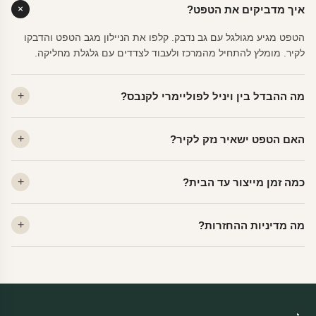
איך מדביקים את הטפט?
הטפט מגיע מגולגל עם גב נדבק. קלפו את הניילון מגב הטפט והדבקו
לקיר. מומלץ להתחיל מהמרכז ולעבוד לצדדים עם גלגלת מחליקה.
מה ההבדל בין ויניל לפוליימרי לקנבס?
ויניל — עמיד, רחיץ, לכל חדר. פוליימרי — טקסטורה עדינה, מרקם
האם הטפט ישאיר נזק לקיר?
פרמיום. קנבס — בד אמנותי יוקרתי, מט.
לא. ויניל איכותי מסיר עצמו ללא שאריות דבק, אפילו לאחר שנים.
כמה זמן מייצור עד הבית?
מתאים לקיר מטויח, גבס, קרמיקה וזכוכית.
ייצור 48 שעות + משלוח 1–3 ימי עסקים. הזמנות שנכנסות עד 14:00 —
מה מדיניות ההחזרות?
יוצאות באותו יום.
מוצרים מותאמים אישית — החזרה רק בפגם ייצור. נחליף ללא עלות +
משלוח חינם.