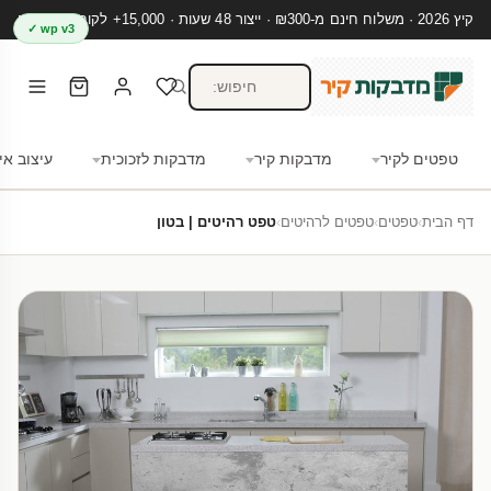
קיץ 2026 · משלוח חינם מ-₪300 · ייצור 48 שעות · 15,000+ לקוחות מרוצים
wp v3 ✓
טפטים לקיר
מדבקות קיר
מדבקות לזכוכית
עיצוב אי
דף הבית
›
טפטים
›
טפטים לרהיטים
›
טפט רהיטים | בטון