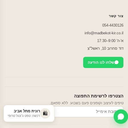
צור קשר
054-4430126
info@madbekot-kir.co.il
א'-ה' 9:00–17:30
דוד סחרוב 10, ראשל"צ
שלחו לנו הודעה
הצטרפו לרשימת התפוצה
טיפים לעיצוב וקופונים פעם בשבוע. ללא ספאם.
רונית מתל אביב
הרשמה
🛍️
רכשה: טפט ג׳ונגל טרופי