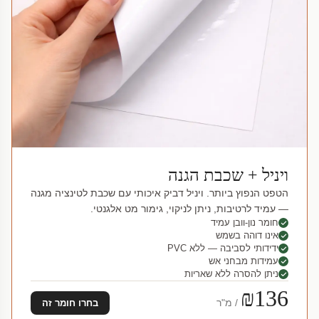
ויניל + שכבת הגנה
הטפט הנפוץ ביותר. ויניל דביק איכותי עם שכבת לטינציה מגנה
— עמיד לרטיבות, ניתן לניקוי, גימור מט אלגנטי.
חומר נון-וובן עמיד
אינו דוהה בשמש
ידידותי לסביבה — ללא PVC
עמידות מבחני אש
ניתן להסרה ללא שאריות
₪136
/ מ"ר
בחרו חומר זה