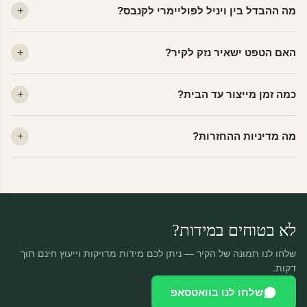
מה ההבדל בין ויניל לפוליימרי לקנבס?
ויניל — עמיד, רחיץ, לכל חדר. פוליימרי — טקסטורה עדינה, מרקם
האם הטפט ישאיר נזק לקיר?
פרמיום. קנבס — בד אמנותי יוקרתי, מט.
לא. ויניל איכותי מסיר עצמו ללא שאריות דבק, אפילו לאחר שנים.
כמה זמן מייצור עד הבית?
מתאים לקיר מטויח, גבס, קרמיקה וזכוכית.
ייצור 48 שעות + משלוח 1–3 ימי עסקים. הזמנות שנכנסות עד 14:00 —
מה מדיניות ההחזרות?
יוצאות באותו יום.
מוצרים מותאמים אישית — החזרה רק בפגם ייצור. נחליף ללא עלות +
משלוח חינם.
לא בטוחים במידות?
שלחו לנו תמונה של הקיר — ניתן לכם מידות מדויקות וייעוץ חינם תוך
דקות.
שלחו לנו בוואטסאפ