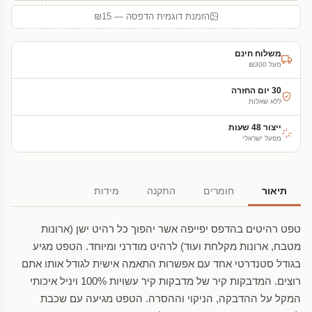
הזמנת דוגמית הדפסה — ₪15
משלוח חינם
מעל ₪300
30 יום החזרה
ללא שאלות
ייצור 48 שעות
מפעל ישראלי
תיאור
חומרים
התקנה
מידות
טפט רהיטים בהדפס יפייפה אשר יהפוך כל רהיט ישן (ארונות
מטבח, ארונות מקלחת ועוד) לרהיט מודרני ומיוחד. הטפט מגיע
בגודל סטנדרטי אחד עם אפשרות התאמה אישית לגודל אותו אתם
רוצים. המדבקות קיר של מדבקות קיר עשויות 100% ויניל איכותי
המקל על ההדבקה, הניקוי וההסרה. הטפט מגיעה עם שכבת