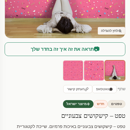
לחץ להגדלה
📷
תראה את זה איך זה בחדר שלך
שתף:
וואטסאפ
העתק קישור
טפטים
חדש
מיוצר ישראל
טפט – קישקושים צבעוניים
טפט – קישקושים צבעוניים באיכות פרמיום. שייכת לקטגוריית