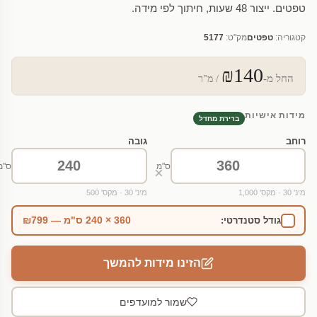
טפטים. ייצור 48 שעות, חיתוך לפי מידה.
קטגוריה:
טפטים
מק"ט:
5177
₪140
החל מ-
/ מ"ר
מידות אישיות
ברירת מחדל
רוחב
גובה
ס"מ
ס"מ
×
מינ' 30 · מקס' 1,000
מינ' 30 · מקס' 500
360 × 240 ס"מ — ₪799
גודל סטנדרטי:
הזינו מידות להמשך
שמור למועדפים