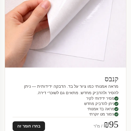
קנבס
מראה אמנותי כמו ציור על בד. הדבקה ידידותית — ניתן
להסיר ולהדביק מחדש. מתאים גם לשוכרי דירה.
מסיר ידידותי לקיר
ניתן להדביק מחדש
מראה בד אמנותי
גימור מט יוקרתי
₪95
/ מ"ר
בחרו חומר זה