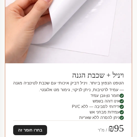
ויניל + שכבת הגנה
הטפט הנפוץ ביותר. ויניל דביק איכותי עם שכבת לטינציה מגנה
— עמיד לרטיבות, ניתן לניקוי, גימור מט אלגנטי.
חומר נון-וובן עמיד
אינו דוהה בשמש
ידידותי לסביבה — ללא PVC
עמידות מבחני אש
ניתן להסרה ללא שאריות
₪95
/ מ"ר
בחרו חומר זה