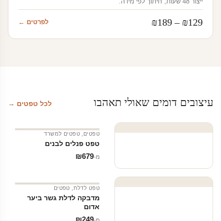
ייצור 48 שעות, חיתוך לפי מידה.
טווח
₪
189
–
₪
129
לפרטים ←
מחירים:
עד
עיצובים דומים שאולי תאהבו
לכל טפטים →
טפטים
,
טפטים למשרד
טפט פנלים לבנים
₪
679
מ‑
טפט לדלת
,
טפטים
מדבקה לדלת גשר ביער
אדום
₪
249
מ‑