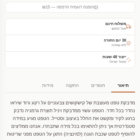
הזמנת דוגמית הדפסה — ₪15
משלוח חינם
מעל ₪300
30 יום החזרה
ללא שאלות
ייצור 48 שעות
מפעל ישראלי
תיאור
חומרים
התקנה
מידות
מדבקת טפט מעוצבת של קישקושים צבעוניים על רקע ורוד שיראו
נהדר בכל חדר. הטפט עשוי ממדבקת ויניל תוצרת גרמניה נדבק
ברגע לקיר ומקשט את החלל בעיצוב וסטייל. הטפט מגיע במידה
סטנדרטית אך ניתן להתאימו בכל מידה שתבחרו. אנחנו ממליצים
להוסיף לטפט שכבת הגנה (למינציה) התגן על הטפט מפני שריטות