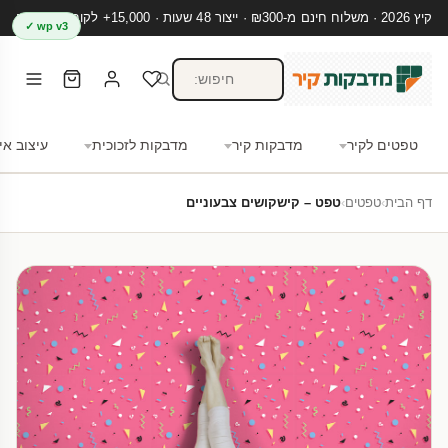
קיץ 2026 · משלוח חינם מ-₪300 · ייצור 48 שעות · 15,000+ לקוחות מרוצים
wp v3 ✓
טפטים לקיר
מדבקות קיר
מדבקות לזכוכית
עיצוב אי
דף הבית
›
טפטים
›
טפט – קישקושים צבעוניים