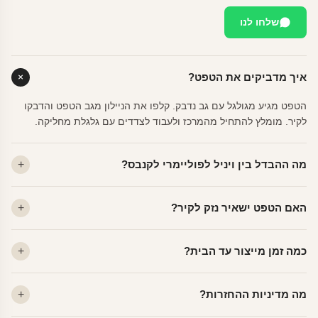
שלחו לנו
איך מדביקים את הטפט?
הטפט מגיע מגולגל עם גב נדבק. קלפו את הניילון מגב הטפט והדבקו
לקיר. מומלץ להתחיל מהמרכז ולעבוד לצדדים עם גלגלת מחליקה.
מה ההבדל בין ויניל לפוליימרי לקנבס?
ויניל — עמיד, רחיץ, לכל חדר. פוליימרי — טקסטורה עדינה, מרקם
האם הטפט ישאיר נזק לקיר?
פרמיום. קנבס — בד אמנותי יוקרתי, מט.
לא. ויניל איכותי מסיר עצמו ללא שאריות דבק, אפילו לאחר שנים.
כמה זמן מייצור עד הבית?
מתאים לקיר מטויח, גבס, קרמיקה וזכוכית.
ייצור 48 שעות + משלוח 1–3 ימי עסקים. הזמנות שנכנסות עד 14:00 —
מה מדיניות ההחזרות?
יוצאות באותו יום.