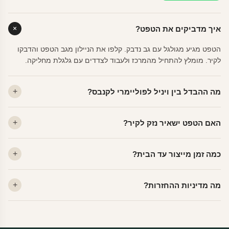
איך מדביקים את הטפט?
הטפט מגיע מגולגל עם גב נדבק. קלפו את הניילון מגב הטפט והדבקו
לקיר. מומלץ להתחיל מהמרכז ולעבוד לצדדים עם גלגלת מחליקה.
מה ההבדל בין ויניל לפוליימרי לקנבס?
ויניל — עמיד, רחיץ, לכל חדר. פוליימרי — טקסטורה עדינה, מרקם
האם הטפט ישאיר נזק לקיר?
פרמיום. קנבס — בד אמנותי יוקרתי, מט.
לא. ויניל איכותי מסיר עצמו ללא שאריות דבק, אפילו לאחר שנים.
כמה זמן מייצור עד הבית?
מתאים לקיר מטויח, גבס, קרמיקה וזכוכית.
ייצור 48 שעות + משלוח 1–3 ימי עסקים. הזמנות שנכנסות עד 14:00 —
מה מדיניות ההחזרות?
יוצאות באותו יום.
מוצרים מותאמים אישית — החזרה רק בפגם ייצור. נחליף ללא עלות +
משלוח חינם.