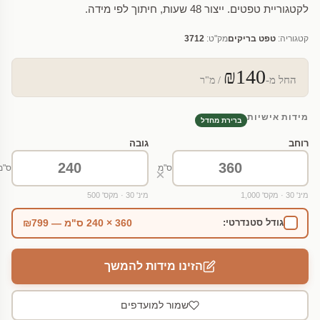
לקטגוריית טפטים. ייצור 48 שעות, חיתוך לפי מידה.
קטגוריה:
טפט בריקים
מק"ט:
3712
₪140
החל מ-
/ מ"ר
מידות אישיות
ברירת מחדל
רוחב
גובה
ס"מ
ס"מ
×
מינ' 30 · מקס' 1,000
מינ' 30 · מקס' 500
360 × 240 ס"מ — ₪799
גודל סטנדרטי:
הזינו מידות להמשך
שמור למועדפים