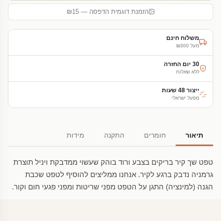
הזמנת דוגמית הדפסה — ₪15
משלוח חינם
מעל ₪300
30 יום החזרה
ללא שאלות
ייצור 48 שעות
מפעל ישראלי
תיאור
חומרים
התקנה
מידות
טפט שך קיר בריקים בצבע ורוד בוהק שעשוי ממדבקת ויניל תוצרת
גרמניה נדבק ברגע לקיר. אנחנו ממליצים להוסיף לטפט שכבת
הגנה (למינציה) התגן על הטפט מפני שריטות ומפני פגעי חום וקור.