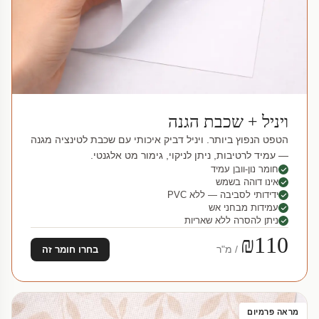
ויניל + שכבת הגנה
הטפט הנפוץ ביותר. ויניל דביק איכותי עם שכבת לטינציה מגנה
— עמיד לרטיבות, ניתן לניקוי, גימור מט אלגנטי.
חומר נון-וובן עמיד
אינו דוהה בשמש
ידידותי לסביבה — ללא PVC
עמידות מבחני אש
ניתן להסרה ללא שאריות
₪110
/ מ"ר
בחרו חומר זה
מראה פרמיום