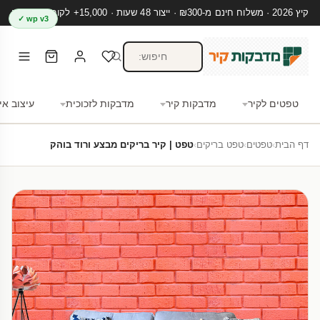
קיץ 2026 · משלוח חינם מ-₪300 · ייצור 48 שעות · 15,000+ לקוחות מרוצים
wp v3 ✓
טפטים לקיר
מדבקות קיר
מדבקות לזכוכית
עיצוב אי
דף הבית
›
טפטים
›
טפט בריקים
›
טפט | קיר בריקים מבצע ורוד בוהק