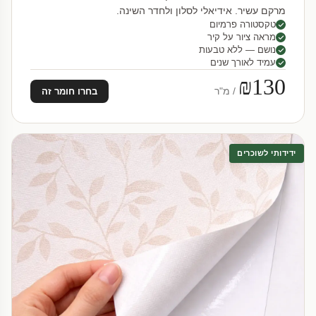
מרקם עשיר. אידיאלי לסלון ולחדר השינה.
טקסטורה פרמיום
מראה ציור על קיר
נושם — ללא טבעות
עמיד לאורך שנים
₪130
/ מ"ר
בחרו חומר זה
ידידותי לשוכרים