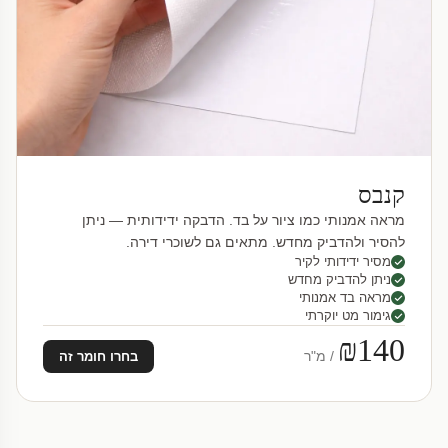
קנבס
מראה אמנותי כמו ציור על בד. הדבקה ידידותית — ניתן
להסיר ולהדביק מחדש. מתאים גם לשוכרי דירה.
מסיר ידידותי לקיר
ניתן להדביק מחדש
מראה בד אמנותי
גימור מט יוקרתי
₪140
/ מ"ר
בחרו חומר זה