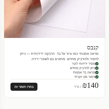
קנבס
מראה אמנותי כמו ציור על בד. הדבקה ידידותית — ניתן
להסיר ולהדביק מחדש. מתאים גם לשוכרי דירה.
מסיר ידידותי לקיר
ניתן להדביק מחדש
מראה בד אמנותי
גימור מט יוקרתי
₪140
/ מ"ר
בחרו חומר זה