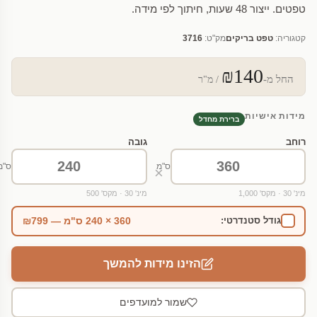
טפטים. ייצור 48 שעות, חיתוך לפי מידה.
קטגוריה:
טפט בריקים
מק"ט:
3716
₪140
החל מ-
/ מ"ר
מידות אישיות
ברירת מחדל
רוחב
גובה
ס"מ
ס"מ
×
מינ' 30 · מקס' 1,000
מינ' 30 · מקס' 500
360 × 240 ס"מ — ₪799
גודל סטנדרטי:
הזינו מידות להמשך
שמור למועדפים