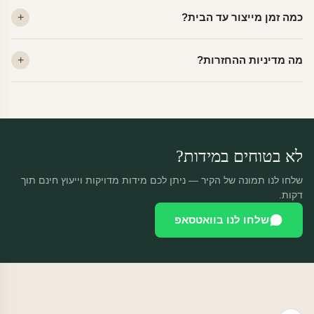
לא. ויניל איכותי מסיר עצמו ללא שאריות דבק, אפילו לאחר שנים.
כמה זמן מייצור עד הבית?
מתאים לקיר מטויח, גבס, קרמיקה וזכוכית.
ייצור 48 שעות + משלוח 1–3 ימי עסקים. הזמנות שנכנסות עד 14:00 —
מה מדיניות ההחזרות?
יוצאות באותו יום.
מוצרים מותאמים אישית — החזרה רק בפגם ייצור. נחליף ללא עלות +
משלוח חינם.
לא בטוחים במידות?
שלחו לנו תמונה של הקיר — ניתן לכם מידות מדויקות וייעוץ חינם תוך
דקות.
שלחו לנו בוואטסאפ