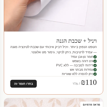
ויניל + שכבת הגנה
הטפט הנפוץ ביותר. ויניל דביק איכותי עם שכבת לטינציה מגנה
— עמיד לרטיבות, ניתן לניקוי, גימור מט אלגנטי.
חומר נון-וובן עמיד
אינו דוהה בשמש
ידידותי לסביבה — ללא PVC
עמידות מבחני אש
ניתן להסרה ללא שאריות
₪110
/ מ"ר
בחרו חומר זה
מראה פרמיום