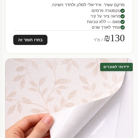
מרקם עשיר. אידיאלי לסלון ולחדר השינה.
טקסטורה פרמיום
מראה ציור על קיר
נושם — ללא טבעות
עמיד לאורך שנים
₪130
/ מ"ר
בחרו חומר זה
ידידותי לשוכרים