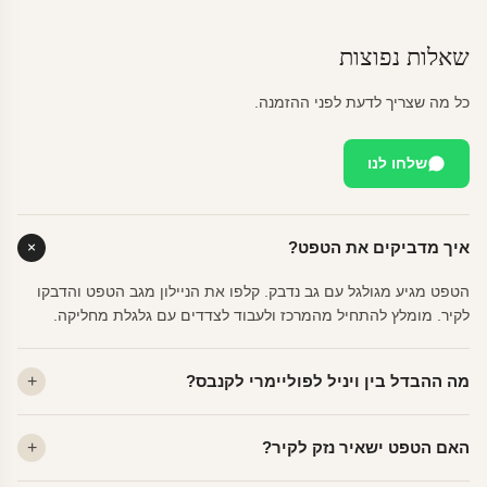
שאלות נפוצות
כל מה שצריך לדעת לפני ההזמנה.
שלחו לנו
איך מדביקים את הטפט?
הטפט מגיע מגולגל עם גב נדבק. קלפו את הניילון מגב הטפט והדבקו
לקיר. מומלץ להתחיל מהמרכז ולעבוד לצדדים עם גלגלת מחליקה.
מה ההבדל בין ויניל לפוליימרי לקנבס?
ויניל — עמיד, רחיץ, לכל חדר. פוליימרי — טקסטורה עדינה, מרקם
האם הטפט ישאיר נזק לקיר?
פרמיום. קנבס — בד אמנותי יוקרתי, מט.