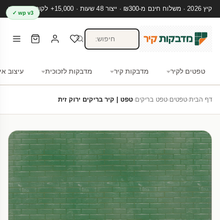
קיץ 2026 · משלוח חינם מ-₪300 · ייצור 48 שעות · 15,000+ לקוחות מרוצים
wp v3 ✓
טפטים לקיר
מדבקות קיר
מדבקות לזכוכית
עיצוב אי
דף הבית
›
טפטים
›
טפט בריקים
›
טפט | קיר בריקים ירוק זית