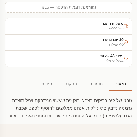
הזמנת דוגמית הדפסה — ₪15
משלוח חינם
מעל ₪300
30 יום החזרה
ללא שאלות
ייצור 48 שעות
מפעל ישראלי
תיאור
חומרים
התקנה
מידות
טפט של קיר בריקים בצבע ירוק זית שעשוי ממדבקת ויניל תוצרת
גרמניה נדבק ברגע לקיר. אנחנו ממליצים להוסיף לטפט שכבת
הגנה (למינציה) התגן על הטפט מפני שריטות ומפני פגעי חום וקור.