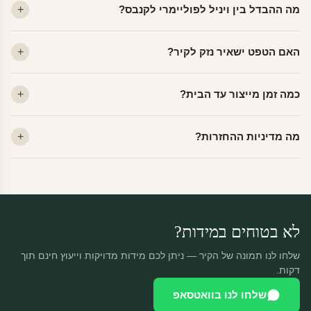
מה ההבדל בין ויניל לפוליימרי לקנבס?
ויניל — עמיד, רחיץ, לכל חדר. פוליימרי — טקסטורה עדינה, מרקם
האם הטפט ישאיר נזק לקיר?
פרמיום. קנבס — בד אמנותי יוקרתי, מט.
לא. ויניל איכותי מסיר עצמו ללא שאריות דבק, אפילו לאחר שנים.
כמה זמן מייצור עד הבית?
מתאים לקיר מטויח, גבס, קרמיקה וזכוכית.
ייצור 48 שעות + משלוח 1–3 ימי עסקים. הזמנות שנכנסות עד 14:00 —
מה מדיניות ההחזרות?
יוצאות באותו יום.
מוצרים מותאמים אישית — החזרה רק בפגם ייצור. נחליף ללא עלות +
משלוח חינם.
לא בטוחים במידות?
שלחו לנו תמונה של הקיר — ניתן לכם מידות מדויקות וייעוץ חינם תוך
דקות.
שלחו לנו בוואטסאפ