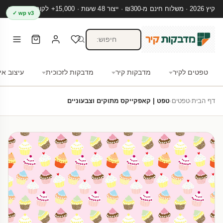
קיץ 2026 · משלוח חינם מ-₪300 · ייצור 48 שעות · 15,000+ לקוחות מרוצים
wp v3 ✓
טפטים לקיר
מדבקות קיר
מדבקות לזכוכית
עיצוב אי
דף הבית
›
טפטים
›
טפט | קאפקייקס מתוקים וצבעוניים