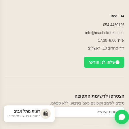
צור קשר
054-4430126
info@madbekot-kir.co.il
א'-ה' 9:00–17:30
דוד סחרוב 10, ראשל"צ
שלחו לנו הודעה
הצטרפו לרשימת התפוצה
טיפים לעיצוב וקופונים פעם בשבוע. ללא ספאם.
רונית מתל אביב
הרשמה
🛍️
רכשה: טפט ג׳ונגל טרופי