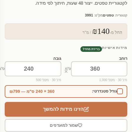
לקטגוריית טפטים. ייצור 48 שעות, חיתוך לפי מידה.
קטגוריה:
טפטים
מק"ט:
3991
₪140
החל מ-
/ מ"ר
מידות אישיות
ברירת מחדל
רוחב
גובה
ס"מ
ס"מ
×
מינ' 30 · מקס' 1,000
מינ' 30 · מקס' 500
360 × 240 ס"מ — ₪799
גודל סטנדרטי:
הזינו מידות להמשך
שמור למועדפים