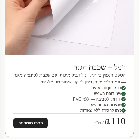
ויניל + שכבת הגנה
הטפט הנפוץ ביותר. ויניל דביק איכותי עם שכבת לטינציה מגנה
— עמיד לרטיבות, ניתן לניקוי, גימור מט אלגנטי.
חומר נון-וובן עמיד
אינו דוהה בשמש
ידידותי לסביבה — ללא PVC
עמידות מבחני אש
ניתן להסרה ללא שאריות
₪110
/ מ"ר
בחרו חומר זה