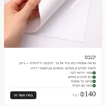
קנבס
מראה אמנותי כמו ציור על בד. הדבקה ידידותית — ניתן
להסיר ולהדביק מחדש. מתאים גם לשוכרי דירה.
מסיר ידידותי לקיר
ניתן להדביק מחדש
מראה בד אמנותי
גימור מט יוקרתי
₪140
/ מ"ר
בחרו חומר זה