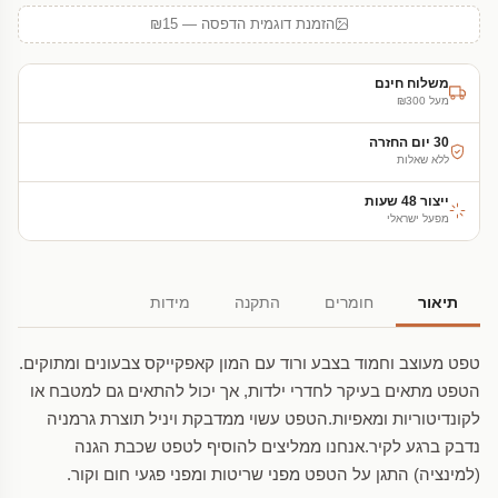
הזמנת דוגמית הדפסה — ₪15
משלוח חינם
מעל ₪300
30 יום החזרה
ללא שאלות
ייצור 48 שעות
מפעל ישראלי
תיאור
חומרים
התקנה
מידות
טפט מעוצב וחמוד בצבע ורוד עם המון קאפקייקס צבעונים ומתוקים.
הטפט מתאים בעיקר לחדרי ילדות, אך יכול להתאים גם למטבח או
לקונדיטוריות ומאפיות.הטפט עשוי ממדבקת ויניל תוצרת גרמניה
נדבק ברגע לקיר.אנחנו ממליצים להוסיף לטפט שכבת הגנה
(למינציה) התגן על הטפט מפני שריטות ומפני פגעי חום וקור.