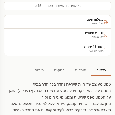
הזמנת דוגמית הדפסה — ₪15
משלוח חינם
מעל ₪300
30 יום החזרה
ללא שאלות
ייצור 48 שעות
מפעל ישראלי
תיאור
חומרים
התקנה
מידות
טפט מעוצב של חיות שיראה נהדר בכל חדר בבית.
הטפט עשוי ממדבקת ויניל ומגיע עם שכבת הגנה (למינציה) התגן
על הטפט מפני שריטות ומפני פגעי חום וקור.
ניתן גם לבחור שיהיה קנבס, נייר או ללא למינציה. הטפטים שלנו
תוצרת גרמניה, נדבקים ברגע לקיר ומקשטים את החלל בעיצוב