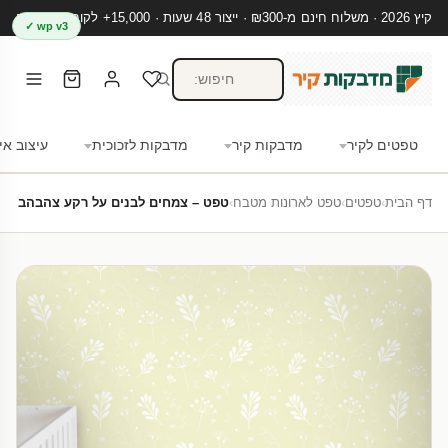
קיץ 2026 · משלוח חינם מ-₪300 · ייצור 48 שעות · 15,000+ לקוחות מרוצים
wp v3 ✓
טפטים לקיר
מדבקות קיר
מדבקות לזכוכית
עיצוב אי
דף הבית
›
טפטים
›
טפט לארונות מטבח
›
טפט – צמחים לבנים על רקע צהבהב