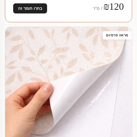
₪120
/ מ"ר
בחרו חומר זה
מראה פרמיום