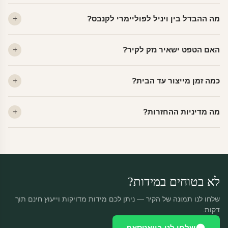
מה ההבדל בין ויניל לפוליימרי לקנבס?
ויניל — עמיד, רחיץ, לכל חדר. פוליימרי — טקסטורה עדינה, מרקם
האם הטפט ישאיר נזק לקיר?
פרמיום. קנבס — בד אמנותי יוקרתי, מט.
לא. ויניל איכותי מסיר עצמו ללא שאריות דבק, אפילו לאחר שנים.
כמה זמן מייצור עד הבית?
מתאים לקיר מטויח, גבס, קרמיקה וזכוכית.
ייצור 48 שעות + משלוח 1–3 ימי עסקים. הזמנות שנכנסות עד 14:00 —
מה מדיניות ההחזרות?
יוצאות באותו יום.
מוצרים מותאמים אישית — החזרה רק בפגם ייצור. נחליף ללא עלות +
משלוח חינם.
לא בטוחים במידות?
שלחו לנו תמונה של הקיר — ניתן לכם מידות מדויקות וייעוץ חינם תוך
דקות.
שלחו לנו בוואטסאפ