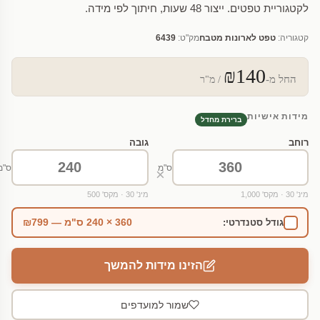
לקטגוריית טפטים. ייצור 48 שעות, חיתוך לפי מידה.
קטגוריה:
טפט לארונות מטבח
מק"ט:
6439
₪140
החל מ-
/ מ"ר
מידות אישיות
ברירת מחדל
רוחב
גובה
ס"מ
ס"מ
×
מינ' 30 · מקס' 1,000
מינ' 30 · מקס' 500
360 × 240 ס"מ — ₪799
גודל סטנדרטי:
הזינו מידות להמשך
שמור למועדפים