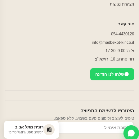
הצהרת נגישות
צור קשר
054-4430126
info@madbekot-kir.co.il
א'-ה' 9:00–17:30
דוד סחרוב 10, ראשל"צ
שלחו לנו הודעה
הצטרפו לרשימת התפוצה
טיפים לעיצוב וקופונים פעם בשבוע. ללא ספאם.
רונית מתל אביב
הרשמה
🛍️
רכשה: טפט ג׳ונגל טרופי